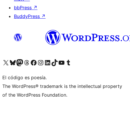
bbPress
↗
BuddyPress
↗
Visita nuestra cuenta de X (anteriormente Twitter)
Visita nuestra cuenta de Bluesky
Visita nuestra cuenta de Mastodon
Visita nuestra cuenta de Threads
Visita nuestra página de Facebook
Visita nuestra cuenta de Instagram
Visita nuestra cuenta de LinkedIn
Visita nuestra cuenta de TikTok
Visita nuestro canal de YouTube
Visita nuestra cuenta de Tumblr
El código es poesía.
The WordPress® trademark is the intellectual property
of the WordPress Foundation.