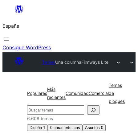
Saltar
al
España
contenido
Consigue WordPress
Temas
Una columna
Filmways Lite
Temas
Más
Populares
Comunidad
Comercial
de
recientes
bloques
Buscar
6.608 temas
Diseño
1
0
características
Asuntos
0