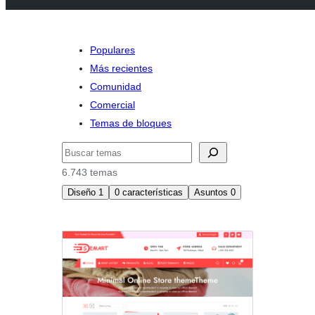
Populares
Más recientes
Comunidad
Comercial
Temas de bloques
Buscar
6.743 temas
Diseño
1
0
características
Asuntos
0
Barra
lateral
derecha