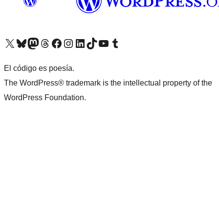
Visita nuestra cuenta de X (anteriormente Twitter)
Visita nuestra cuenta de Bluesky
Visita nuestra cuenta de Mastodon
Visita nuestra cuenta de Threads
Visita nuestra página de Facebook
Visita nuestra cuenta de Instagram
Visita nuestra cuenta de LinkedIn
Visita nuestra cuenta de TikTok
Visita nuestro canal de YouTube
Visita nuestra cuenta de Tumblr
El código es poesía.
The WordPress® trademark is the intellectual property of the
WordPress Foundation.