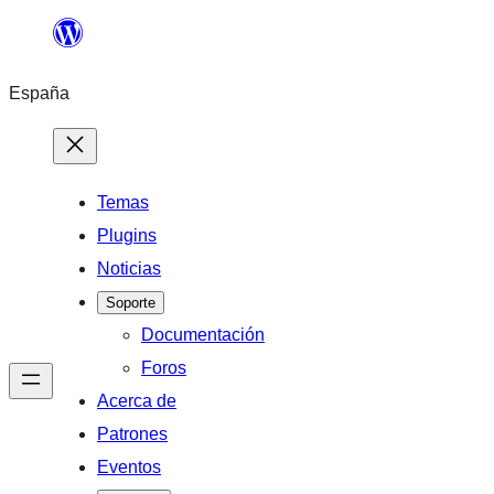
Saltar
al
España
contenido
Temas
Plugins
Noticias
Soporte
Documentación
Foros
Acerca de
Patrones
Eventos