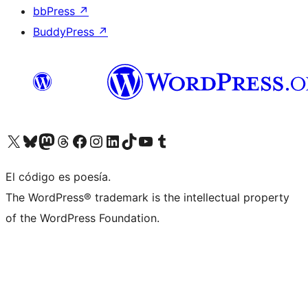
bbPress
↗
BuddyPress
↗
Visita nuestra cuenta de X (anteriormente Twitter)
Visita nuestra cuenta de Bluesky
Visita nuestra cuenta de Mastodon
Visita nuestra cuenta de Threads
Visita nuestra página de Facebook
Visita nuestra cuenta de Instagram
Visita nuestra cuenta de LinkedIn
Visita nuestra cuenta de TikTok
Visita nuestro canal de YouTube
Visita nuestra cuenta de Tumblr
El código es poesía.
The WordPress® trademark is the intellectual property
of the WordPress Foundation.