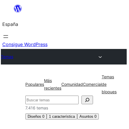
Saltar
al
España
contenido
Consigue WordPress
Temas
Temas
Más
Populares
Comunidad
Comercial
de
recientes
bloques
Buscar
7.416 temas
Diseños
0
1
característica
Asuntos
0