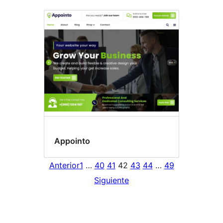
Appointo
Anterior
1
…
40
41
42
43
44
…
49
Siguiente