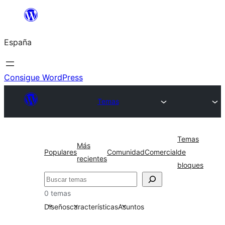
Saltar
al
España
contenido
Consigue WordPress
Temas
Temas
Más
Populares
Comunidad
Comercial
de
recientes
bloques
Buscar
0 temas
Diseños
características
Asuntos