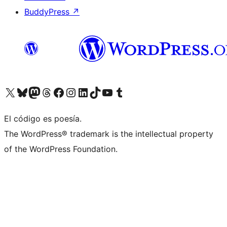
BuddyPress
↗
Visita nuestra cuenta de X (anteriormente Twitter)
Visita nuestra cuenta de Bluesky
Visita nuestra cuenta de Mastodon
Visita nuestra cuenta de Threads
Visita nuestra página de Facebook
Visita nuestra cuenta de Instagram
Visita nuestra cuenta de LinkedIn
Visita nuestra cuenta de TikTok
Visita nuestro canal de YouTube
Visita nuestra cuenta de Tumblr
El código es poesía.
The WordPress® trademark is the intellectual property
of the WordPress Foundation.