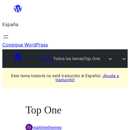
Saltar
al
España
contenido
Consigue WordPress
Temas
Todos los temas
Top One
Este tema todavía no está traducido al Español.
¡Ayuda a
traducirlo!
Top One
realtimethemes