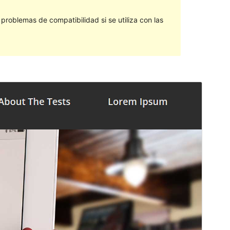
roblemas de compatibilidad si se utiliza con las
Vista previa
Descargar
Versión
1.0.3
Última actualización
6 de abril de 2019
Instalaciones activas
Menos de 10
Versión de WordPress
4.5