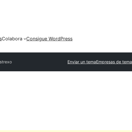
s
Colabora
Consigue WordPress
s
trexo
Enviar un tema
Empresas de tema