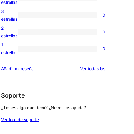
de
0
estrellas
5
valoraciones
3
0
estrellas
de
0
estrellas
4
valoraciones
2
0
estrellas
de
0
estrellas
3
valoraciones
1
0
estrellas
de
0
estrella
2
valoraciones
estrellas
de
valoraciones
Añadir mi reseña
Ver todas las
1
estrellas
Soporte
¿Tienes algo que decir? ¿Necesitas ayuda?
Ver foro de soporte