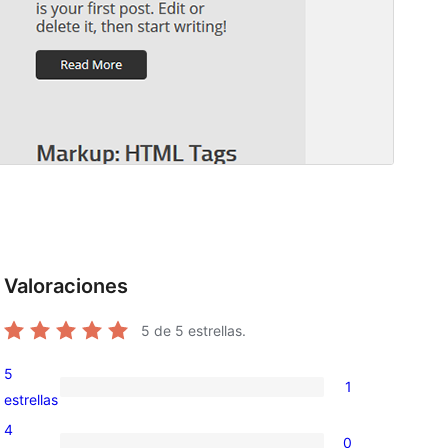
Valoraciones
5
de 5 estrellas.
5
1
1
estrellas
valoración
4
0