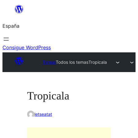
Saltar
al
España
contenido
Consigue WordPress
Temas
Todos los temas
Tropicala
Tropicala
letseatat