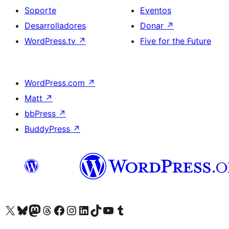
Soporte
Eventos
Desarrolladores
Donar
↗
WordPress.tv
↗
Five for the Future
WordPress.com
↗
Matt
↗
bbPress
↗
BuddyPress
↗
Visita nuestra cuenta de X (anteriormente Twitter)
Visita nuestra cuenta de Bluesky
Visita nuestra cuenta de Mastodon
Visita nuestra cuenta de Threads
Visita nuestra página de Facebook
Visita nuestra cuenta de Instagram
Visita nuestra cuenta de LinkedIn
Visita nuestra cuenta de TikTok
Visita nuestro canal de YouTube
Visita nuestra cuenta de Tumblr