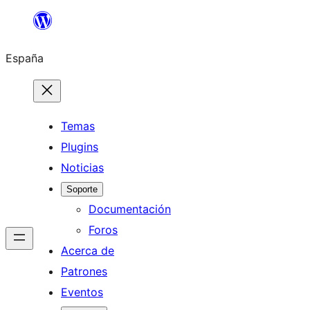
Saltar
al
España
contenido
Temas
Plugins
Noticias
Soporte
Documentación
Foros
Acerca de
Patrones
Eventos