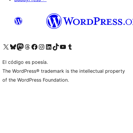
Visita nuestra cuenta de X (anteriormente Twitter)
Visita nuestra cuenta de Bluesky
Visita nuestra cuenta de Mastodon
Visita nuestra cuenta de Threads
Visita nuestra página de Facebook
Visita nuestra cuenta de Instagram
Visita nuestra cuenta de LinkedIn
Visita nuestra cuenta de TikTok
Visita nuestro canal de YouTube
Visita nuestra cuenta de Tumblr
El código es poesía.
The WordPress® trademark is the intellectual property
of the WordPress Foundation.