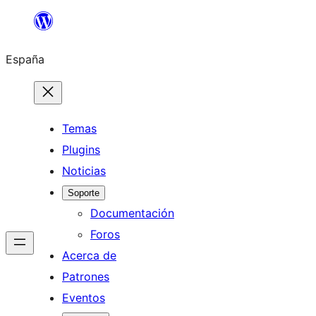
Saltar
al
España
contenido
Temas
Plugins
Noticias
Soporte
Documentación
Foros
Acerca de
Patrones
Eventos