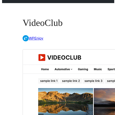
VideoClub
WPEnjoy