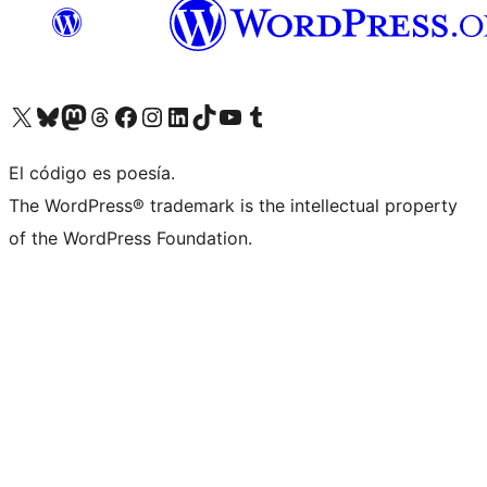
Visita nuestra cuenta de X (anteriormente Twitter)
Visita nuestra cuenta de Bluesky
Visita nuestra cuenta de Mastodon
Visita nuestra cuenta de Threads
Visita nuestra página de Facebook
Visita nuestra cuenta de Instagram
Visita nuestra cuenta de LinkedIn
Visita nuestra cuenta de TikTok
Visita nuestro canal de YouTube
Visita nuestra cuenta de Tumblr
El código es poesía.
The WordPress® trademark is the intellectual property
of the WordPress Foundation.