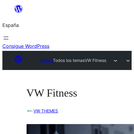
Saltar
al
España
contenido
Consigue WordPress
Temas
Todos los temas
VW Fitness
VW Fitness
VW THEMES