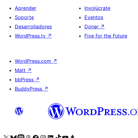
Aprender
Involúcrate
Soporte
Eventos
Desarrolladores
Donar
↗
WordPress.tv
↗
Five for the Future
WordPress.com
↗
Matt
↗
bbPress
↗
BuddyPress
↗
Visita nuestra cuenta de X (anteriormente Twitter)
Visita nuestra cuenta de Bluesky
Visita nuestra cuenta de Mastodon
Visita nuestra cuenta de Threads
Visita nuestra página de Facebook
Visita nuestra cuenta de Instagram
Visita nuestra cuenta de LinkedIn
Visita nuestra cuenta de TikTok
Visita nuestro canal de YouTube
Visita nuestra cuenta de Tumblr