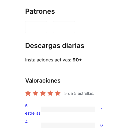
Patrones
Descargas diarias
Instalaciones activas:
90+
Valoraciones
5
de 5 estrellas.
5
1
1
estrellas
valoración
4
0
de