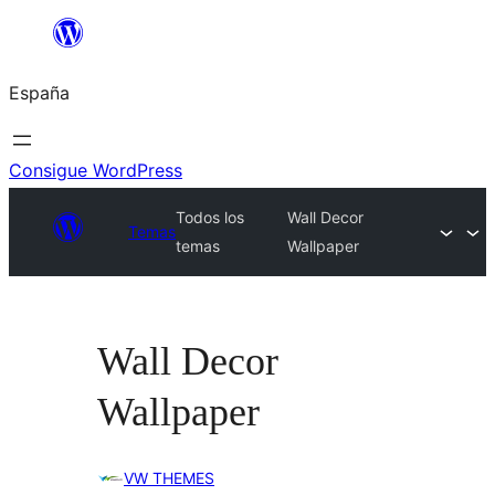
Saltar
al
España
contenido
Consigue WordPress
Todos los
Wall Decor
Temas
temas
Wallpaper
Wall Decor
Wallpaper
VW THEMES