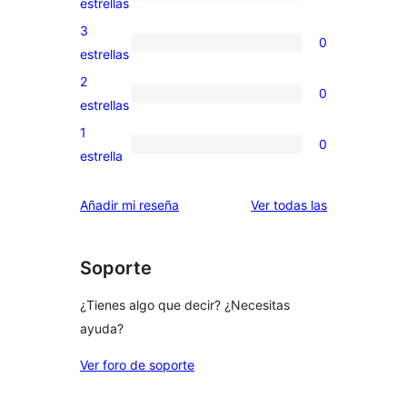
0
estrellas
5
valoraciones
3
0
estrellas
de
0
estrellas
4
valoraciones
2
0
estrellas
de
0
estrellas
3
valoraciones
1
0
estrellas
de
0
estrella
2
valoraciones
estrellas
de
valoraciones
Añadir mi reseña
Ver todas las
1
estrellas
Soporte
¿Tienes algo que decir? ¿Necesitas
ayuda?
Ver foro de soporte