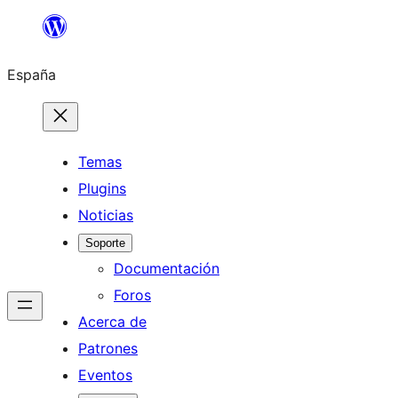
Saltar
al
España
contenido
Temas
Plugins
Noticias
Soporte
Documentación
Foros
Acerca de
Patrones
Eventos