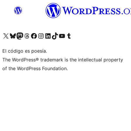
Visita nuestra cuenta de X (anteriormente Twitter)
Visita nuestra cuenta de Bluesky
Visita nuestra cuenta de Mastodon
Visita nuestra cuenta de Threads
Visita nuestra página de Facebook
Visita nuestra cuenta de Instagram
Visita nuestra cuenta de LinkedIn
Visita nuestra cuenta de TikTok
Visita nuestro canal de YouTube
Visita nuestra cuenta de Tumblr
El código es poesía.
The WordPress® trademark is the intellectual property
of the WordPress Foundation.