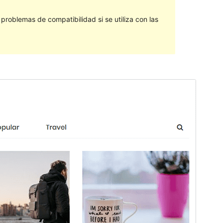
roblemas de compatibilidad si se utiliza con las
Vista previa
Descargar
Versión
1.0.0
Última actualización
19 de septiembre de 2018
Instalaciones activas
100+
Página de inicio del tema