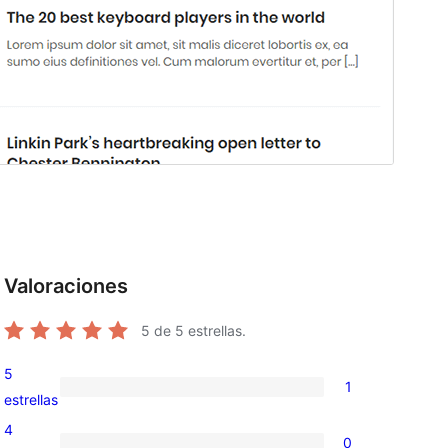
Valoraciones
5
de 5 estrellas.
5
1
1
estrellas
valoración
4
0