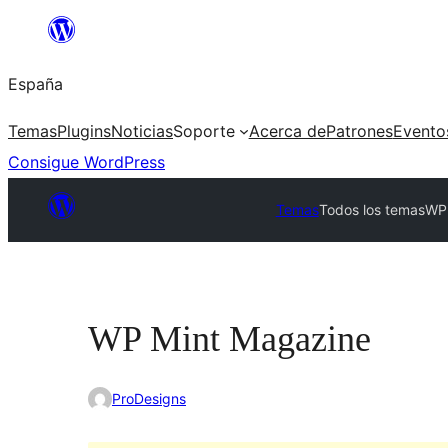
Saltar
al
España
contenido
Temas
Plugins
Noticias
Soporte
Acerca de
Patrones
Evento
Consigue WordPress
Temas
Todos los temas
WP 
WP Mint Magazine
ProDesigns