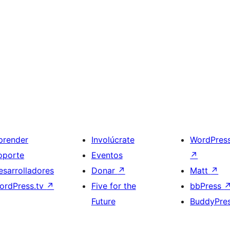
prender
Involúcrate
WordPres
oporte
Eventos
↗
esarrolladores
Donar
↗
Matt
↗
ordPress.tv
↗
Five for the
bbPress
Future
BuddyPre