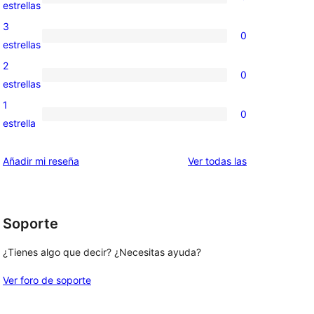
de
0
estrellas
5
valoraciones
3
0
estrellas
de
0
estrellas
4
valoraciones
2
0
estrellas
de
0
estrellas
3
valoraciones
1
0
estrellas
de
0
estrella
2
valoraciones
estrellas
de
valoraciones
Añadir mi reseña
Ver todas las
1
estrellas
Soporte
¿Tienes algo que decir? ¿Necesitas ayuda?
Ver foro de soporte