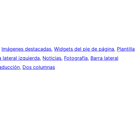
, 
Imágenes destacadas
, 
Widgets del pie de página
, 
Plantilla
a lateral izquierda
, 
Noticias
, 
Fotografía
, 
Barra lateral
aducción
, 
Dos columnas