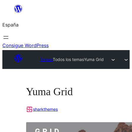
Saltar
al
España
contenido
Consigue WordPress
Temas
Todos los temas
Yuma Grid
Yuma Grid
sharkthemes