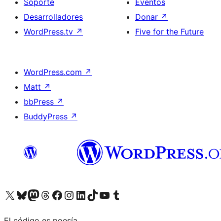
Soporte
Eventos
Desarrolladores
Donar
↗
WordPress.tv
↗
Five for the Future
WordPress.com
↗
Matt
↗
bbPress
↗
BuddyPress
↗
Visita nuestra cuenta de X (anteriormente Twitter)
Visita nuestra cuenta de Bluesky
Visita nuestra cuenta de Mastodon
Visita nuestra cuenta de Threads
Visita nuestra página de Facebook
Visita nuestra cuenta de Instagram
Visita nuestra cuenta de LinkedIn
Visita nuestra cuenta de TikTok
Visita nuestro canal de YouTube
Visita nuestra cuenta de Tumblr
El código es poesía.