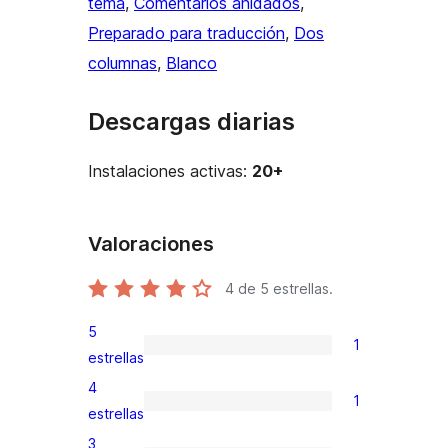
tema
, 
Comentarios anidados
, 
Preparado para traducción
, 
Dos
columnas
, 
Blanco
Descargas diarias
Instalaciones activas:
20+
Valoraciones
4
de 5 estrellas.
5
1
1
estrellas
valoración
4
1
de
1
estrellas
5
valoración
3