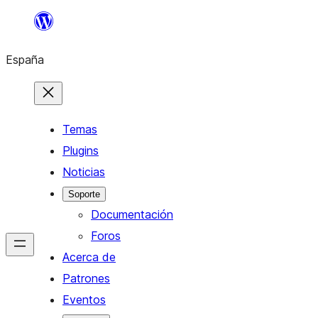
Saltar
al
España
contenido
Temas
Plugins
Noticias
Soporte
Documentación
Foros
Acerca de
Patrones
Eventos