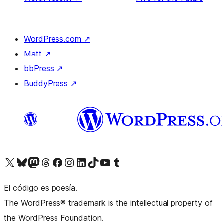
WordPress.com
↗
Matt
↗
bbPress
↗
BuddyPress
↗
Visita nuestra cuenta de X (anteriormente Twitter)
Visita nuestra cuenta de Bluesky
Visita nuestra cuenta de Mastodon
Visita nuestra cuenta de Threads
Visita nuestra página de Facebook
Visita nuestra cuenta de Instagram
Visita nuestra cuenta de LinkedIn
Visita nuestra cuenta de TikTok
Visita nuestro canal de YouTube
Visita nuestra cuenta de Tumblr
El código es poesía.
The WordPress® trademark is the intellectual property of
the WordPress Foundation.