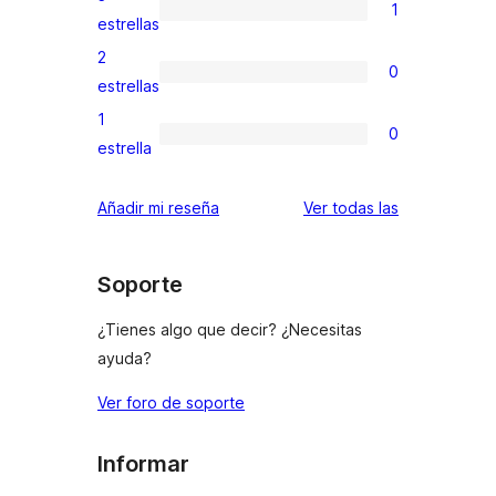
1
estrellas
de
1
estrellas
4
valoración
2
0
estrellas
de
0
estrellas
3
valoraciones
1
0
estrellas
de
0
estrella
2
valoraciones
estrellas
de
valoraciones
Añadir mi reseña
Ver todas las
1
estrellas
Soporte
¿Tienes algo que decir? ¿Necesitas
ayuda?
Ver foro de soporte
Informar