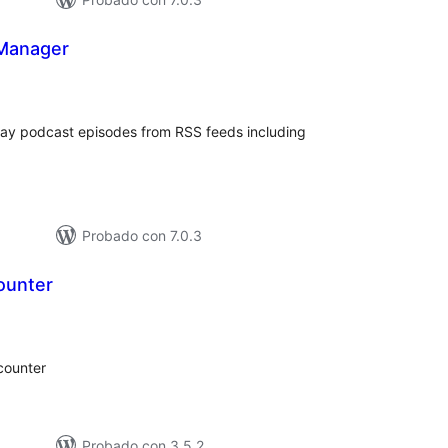
Manager
loraciones
n
tal
play podcast episodes from RSS feeds including
Probado con 7.0.3
ounter
loraciones
n
tal
 counter
Probado con 3.5.2