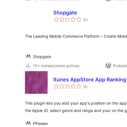
Shopgate
valoraciones
(0
)
en
total
The Leading Mobile Commerce Platform – Create Mobi
Shopgate
10+ instalaciones activas
Probad
Itunes AppStore App Ranking
valoraciones
(0
)
en
total
This plugin lets you add your app's position on the ap
the Apple ID, select genre and range and your on the g
PPeelen