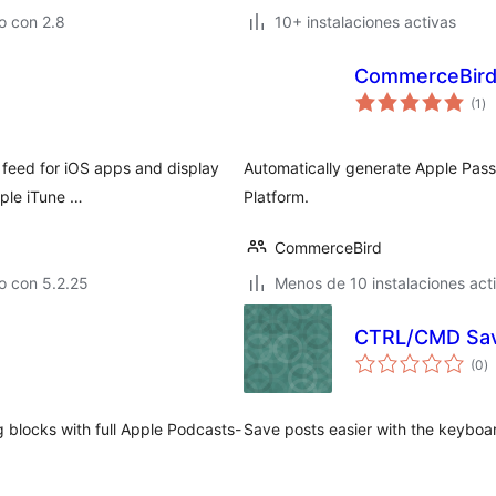
o con 2.8
10+ instalaciones activas
CommerceBird –
va
(1
)
en
to
 feed for iOS apps and display
Automatically generate Apple Pass
pple iTune …
Platform.
CommerceBird
o con 5.2.25
Menos de 10 instalaciones act
CTRL/CMD Sav
va
(0
)
e
to
blocks with full Apple Podcasts-
Save posts easier with the keyboar