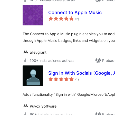
Connect to Apple Music
valoraciones
(2
)
en
total
The Connect to Apple Music plugin enables you to add
through Apple Music badges, links and widgets on you
alleygrant
100+ instalaciones activas
Probad
Sign In With Socials (Google, 
valoraciones
(1
)
en
total
Adds functionality "Sign in with" Google/Microsoft/Appl
Puvox Software
60+ instalaciones activas
Probado