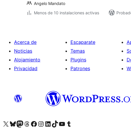
Angelo Mandato
Menos de 10 instalaciones activas
Probado
Acerca de
Escaparate
A
Noticias
Temas
S
Alojamiento
Plugins
D
Privacidad
Patrones
W
Visita nuestra cuenta de X (anteriormente Twitter)
Visita nuestra cuenta de Bluesky
Visita nuestra cuenta de Mastodon
Visita nuestra cuenta de Threads
Visita nuestra página de Facebook
Visita nuestra cuenta de Instagram
Visita nuestra cuenta de LinkedIn
Visita nuestra cuenta de TikTok
Visita nuestro canal de YouTube
Visita nuestra cuenta de Tumblr