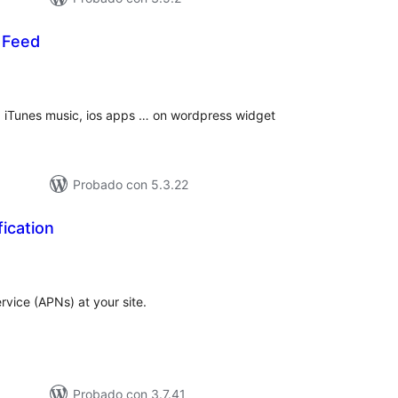
 Feed
loraciones
n
tal
, iTunes music, ios apps … on wordpress widget
Probado con 5.3.22
fication
loraciones
n
tal
rvice (APNs) at your site.
Probado con 3.7.41