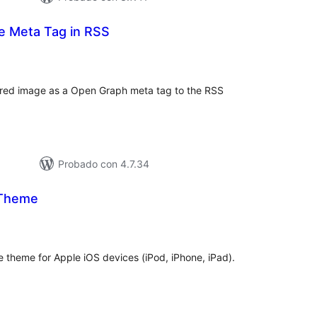
e Meta Tag in RSS
loraciones
n
tal
tured image as a Open Graph meta tag to the RSS
Probado con 4.7.34
 Theme
loraciones
n
tal
e theme for Apple iOS devices (iPod, iPhone, iPad).