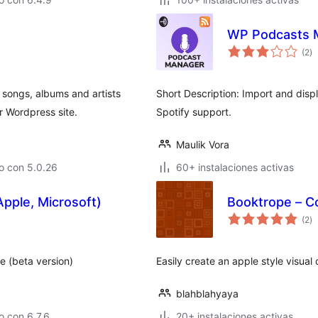
WP Podcasts 
va
(2
)
e
to
 songs, albums and artists
Short Description: Import and dis
r Wordpress site.
Spotify support.
Maulik Vora
o con 5.0.26
60+ instalaciones activas
Apple, Microsoft)
Booktrope – C
va
(2
)
e
to
e (beta version)
Easily create an apple style visual
blahblahyaya
 con 6.7.6
20+ instalaciones activas