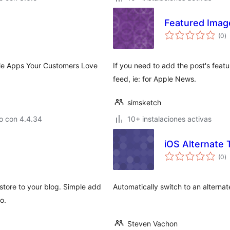
Featured Imag
va
(0
)
e
to
le Apps Your Customers Love
If you need to add the post's fea
feed, ie: for Apple News.
simsketch
o con 4.4.34
10+ instalaciones activas
iOS Alternate
va
(0
)
e
to
pstore to your blog. Simple add
Automatically switch to an alternat
o.
Steven Vachon