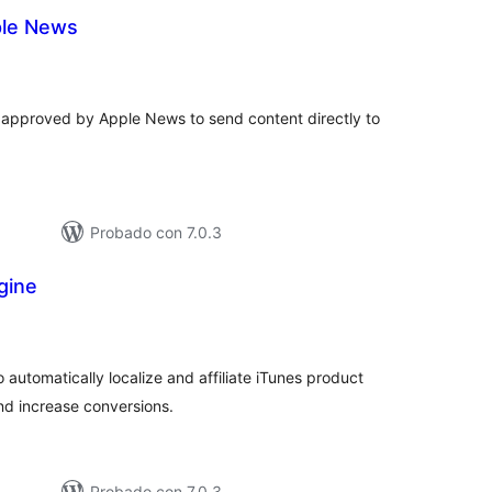
ple News
aloraciones
en
otal
dy approved by Apple News to send content directly to
Probado con 7.0.3
gine
loraciones
n
tal
automatically localize and affiliate iTunes product
nd increase conversions.
Probado con 7.0.3