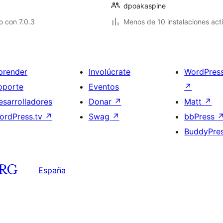
dpoakaspine
 con 7.0.3
Menos de 10 instalaciones act
prender
Involúcrate
WordPres
oporte
Eventos
↗
esarrolladores
Donar
↗
Matt
↗
ordPress.tv
↗
Swag
↗
bbPress
BuddyPre
España