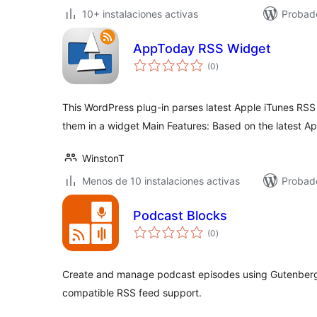
10+ instalaciones activas
Probad
AppToday RSS Widget
valoraciones
(0
)
en
total
This WordPress plug-in parses latest Apple iTunes RSS
them in a widget Main Features: Based on the latest A
WinstonT
Menos de 10 instalaciones activas
Probad
Podcast Blocks
valoraciones
(0
)
en
total
Create and manage podcast episodes using Gutenberg 
compatible RSS feed support.