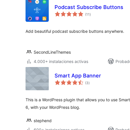
Podcast Subscribe Buttons
valoraciones
(11
)
en
total
Add beautiful podcast subscribe buttons anywhere.
SecondLineThemes
4.000+ instalaciones activas
Probad
Smart App Banner
valoraciones
(3
)
en
total
This is a WordPress plugin that allows you to use Smar
6, with your WordPress blog.
stephend
600+ instalaciones activas
Probad