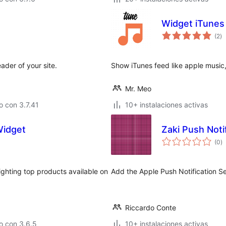
Widget iTunes
va
(2
)
e
to
ader of your site.
Show iTunes feed like apple music
Mr. Meo
 con 3.7.41
10+ instalaciones activas
Widget
Zaki Push Noti
va
(0
)
e
to
lighting top products available on
Add the Apple Push Notification Se
Riccardo Conte
o con 3.6.5
10+ instalaciones activas