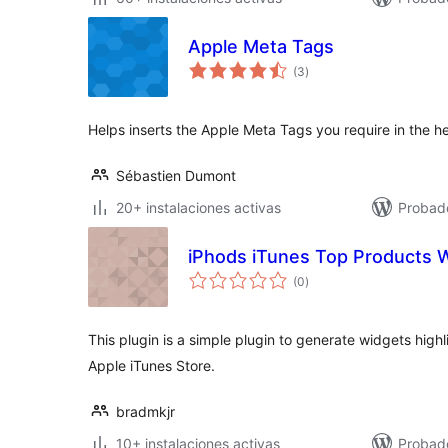
Apple Meta Tags
valoraciones
(3
)
en
total
Helps inserts the Apple Meta Tags you require in the he
Sébastien Dumont
20+ instalaciones activas
Probado
iPhods iTunes Top Products 
valoraciones
(0
)
en
total
This plugin is a simple plugin to generate widgets high
Apple iTunes Store.
bradmkjr
10+ instalaciones activas
Probad