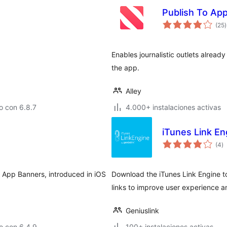
Publish To Ap
v
(25
)
t
Enables journalistic outlets alrea
the app.
Alley
o con 6.8.7
4.000+ instalaciones activas
iTunes Link En
va
(4
)
e
to
t App Banners, introduced in iOS
Download the iTunes Link Engine to 
links to improve user experience a
Geniuslink
o con 6.4.9
100+ instalaciones activas