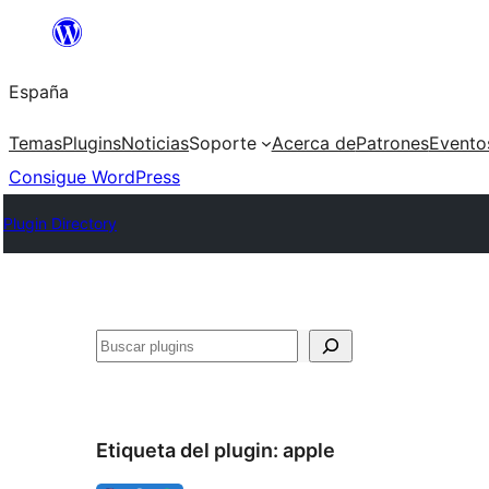
Saltar
al
España
contenido
Temas
Plugins
Noticias
Soporte
Acerca de
Patrones
Evento
Consigue WordPress
Plugin Directory
Buscar
Etiqueta del plugin:
apple