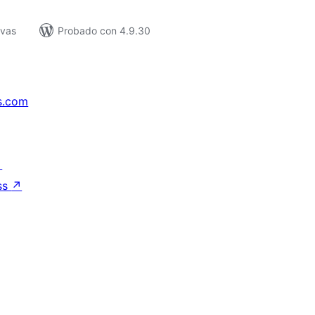
ivas
Probado con 4.9.30
s.com
↗
ss
↗