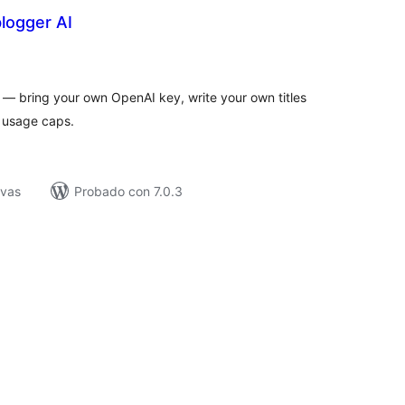
logger AI
loraciones
n
tal
ss — bring your own OpenAI key, write your own titles
 usage caps.
ivas
Probado con 7.0.3