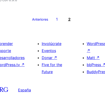
1
2
Anteriores
prender
Involúcrate
WordPres
oporte
Eventos
↗
esarrolladores
Donar
↗
Matt
↗
ordPress.tv
↗
Five for the
bbPress
Future
BuddyPre
España