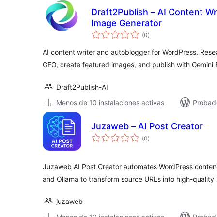
Draft2Publish – AI Content Wr
Image Generator
valoraciones
(0
)
en
total
AI content writer and autoblogger for WordPress. Resea
GEO, create featured images, and publish with Gemini
Draft2Publish-AI
Menos de 10 instalaciones activas
Probado
Juzaweb – AI Post Creator
valoraciones
(0
)
en
total
Juzaweb AI Post Creator automates WordPress content
and Ollama to transform source URLs into high-quality 
juzaweb
Menos de 10 instalaciones activas
Probad