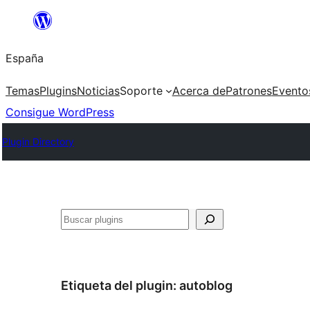
Saltar
al
España
contenido
Temas
Plugins
Noticias
Soporte
Acerca de
Patrones
Evento
Consigue WordPress
Plugin Directory
Buscar
Etiqueta del plugin:
autoblog