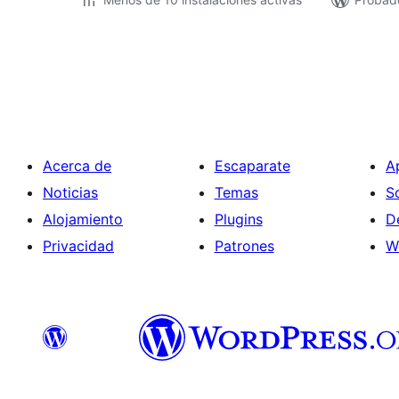
Paginación
de
entradas
Acerca de
Escaparate
A
Noticias
Temas
S
Alojamiento
Plugins
D
Privacidad
Patrones
W