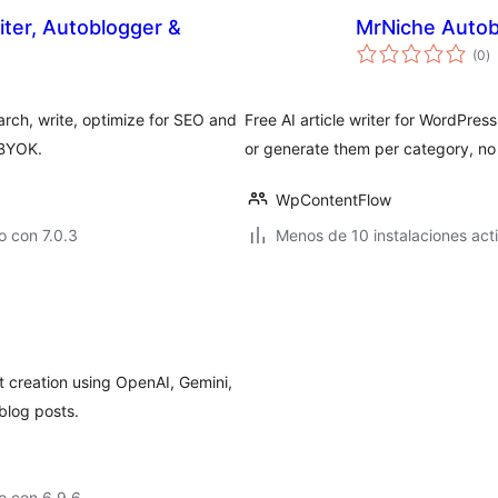
iter, Autoblogger &
MrNiche Autob
va
(0
)
e
to
rch, write, optimize for SEO and
Free AI article writer for WordPre
 BYOK.
or generate them per category, no
WpContentFlow
 con 7.0.3
Menos de 10 instalaciones act
 creation using OpenAI, Gemini,
blog posts.
o con 6.9.6