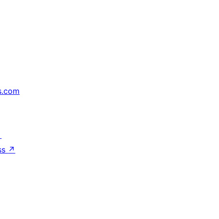
s.com
↗
ss
↗