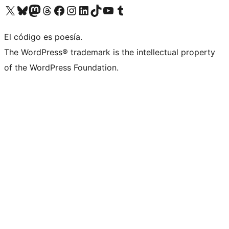
Visita nuestra cuenta de X (anteriormente Twitter)
Visita nuestra cuenta de Bluesky
Visita nuestra cuenta de Mastodon
Visita nuestra cuenta de Threads
Visita nuestra página de Facebook
Visita nuestra cuenta de Instagram
Visita nuestra cuenta de LinkedIn
Visita nuestra cuenta de TikTok
Visita nuestro canal de YouTube
Visita nuestra cuenta de Tumblr
El código es poesía.
The WordPress® trademark is the intellectual property
of the WordPress Foundation.