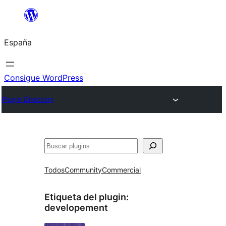
Saltar
al
España
contenido
Consigue WordPress
Plugin Directory
Buscar
Todos
Community
Commercial
Etiqueta del plugin:
developement