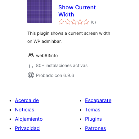
Show Current
Width
valoraciones
(0
)
en
total
This plugin shows a current screen width
on WP adminbar.
web83info
80+ instalaciones activas
Probado con 6.9.6
Acerca de
Escaparate
Noticias
Temas
Alojamiento
Plugins
Privacidad
Patrones