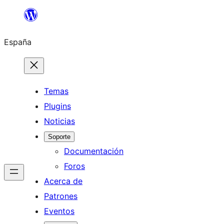
Saltar
al
España
contenido
Temas
Plugins
Noticias
Soporte
Documentación
Foros
Acerca de
Patrones
Eventos