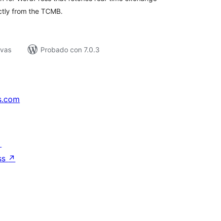
ectly from the TCMB.
ivas
Probado con 7.0.3
s.com
↗
ss
↗