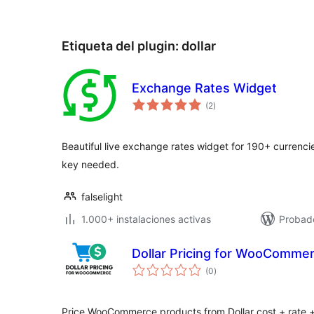
Etiqueta del plugin:
dollar
Exchange Rates Widget
valoraciones
(2
)
en
total
Beautiful live exchange rates widget for 190+ currenci
key needed.
falselight
1.000+ instalaciones activas
Probado
Dollar Pricing for WooComme
valoraciones
(0
)
en
total
Price WooCommerce products from Dollar cost + rate +