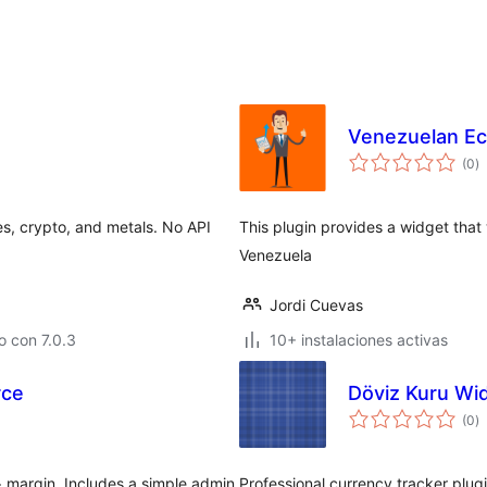
Venezuelan Ec
va
(0
)
e
to
es, crypto, and metals. No API
This plugin provides a widget that
Venezuela
Jordi Cuevas
 con 7.0.3
10+ instalaciones activas
rce
Döviz Kuru Wi
va
(0
)
e
to
 margin. Includes a simple admin
Professional currency tracker plug