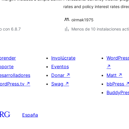
rates and policy interest rates dir
oirmak1975
o con 6.8.7
Menos de 10 instalaciones act
prender
Involúcrate
WordPres
oporte
Eventos
↗
esarrolladores
Donar
↗
Matt
↗
ordPress.tv
↗
Swag
↗
bbPress
BuddyPre
España