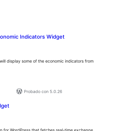
onomic Indicators Widget
loraciones
n
tal
 will display some of the economic indicators from
Probado con 5.0.26
dget
loraciones
n
tal
in for WordPress that fetches real-time exchange