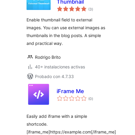
Thumbnail
valoraciones
(3
)
en
total
Enable thumbnail field to external
images. You can use external images as
thumbnails in the blog posts. A simple
and practical way.
Rodrigo Brito
40+ instalaciones activas
Probado con 4.7.33
iFrame Me
valoraciones
(0
)
en
total
Easily add iframe with a simple
shortcode.
[iframe_me]https://example.com[/iframe_me]