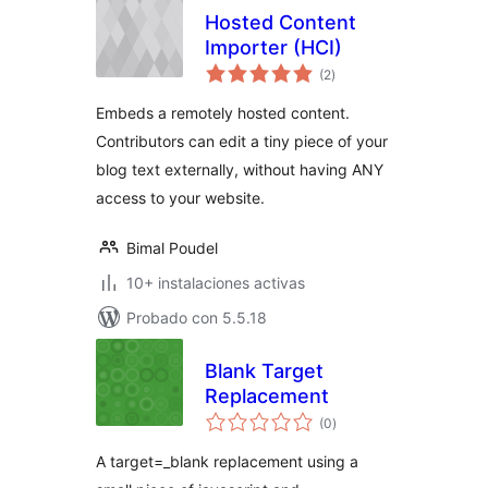
Hosted Content
Importer (HCI)
valoraciones
(2
)
en
total
Embeds a remotely hosted content.
Contributors can edit a tiny piece of your
blog text externally, without having ANY
access to your website.
Bimal Poudel
10+ instalaciones activas
Probado con 5.5.18
Blank Target
Replacement
valoraciones
(0
)
en
total
A target=_blank replacement using a