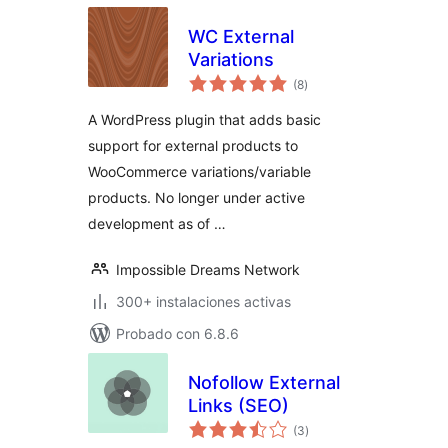
WC External
Variations
valoraciones
(8
)
en
total
A WordPress plugin that adds basic
support for external products to
WooCommerce variations/variable
products. No longer under active
development as of …
Impossible Dreams Network
300+ instalaciones activas
Probado con 6.8.6
Nofollow External
Links (SEO)
valoraciones
(3
)
en
total