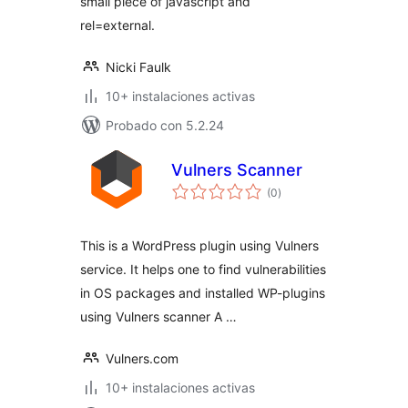
small piece of javascript and
rel=external.
Nicki Faulk
10+ instalaciones activas
Probado con 5.2.24
Vulners Scanner
valoraciones
(0
)
en
total
This is a WordPress plugin using Vulners
service. It helps one to find vulnerabilities
in OS packages and installed WP-plugins
using Vulners scanner A …
Vulners.com
10+ instalaciones activas