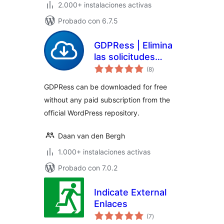
2.000+ instalaciones activas
Probado con 6.7.5
GDPRess | Elimina
las solicitudes
valoraciones
externas para
(8
)
en
total
aumentar el
GDPRess can be downloaded for free
cumplimiento del
without any paid subscription from the
RGPD
official WordPress repository.
Daan van den Bergh
1.000+ instalaciones activas
Probado con 7.0.2
Indicate External
Enlaces
valoraciones
(7
)
en