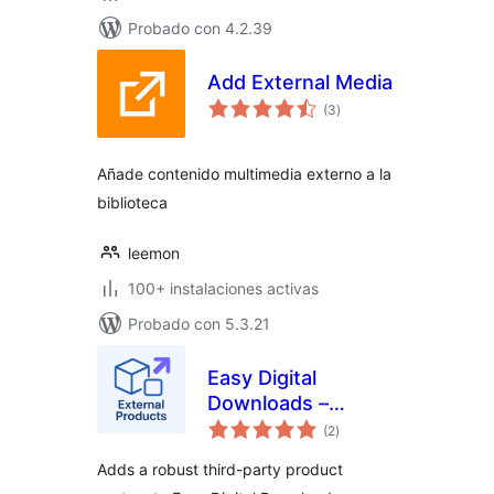
Probado con 4.2.39
Add External Media
valoraciones
(3
)
en
total
Añade contenido multimedia externo a la
biblioteca
leemon
100+ instalaciones activas
Probado con 5.3.21
Easy Digital
Downloads –
valoraciones
External Products
(2
)
en
total
Adds a robust third-party product