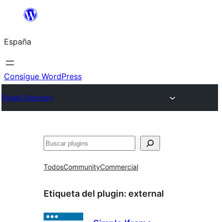
Saltar
al
España
contenido
Consigue WordPress
Plugin Directory
Buscar
Todos
Community
Commercial
Etiqueta del plugin:
external