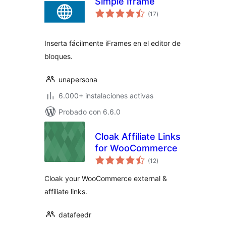
Simple Iframe
valoraciones
(17
)
en
total
Inserta fácilmente iFrames en el editor de
bloques.
unapersona
6.000+ instalaciones activas
Probado con 6.6.0
Cloak Affiliate Links
for WooCommerce
valoraciones
(12
)
en
total
Cloak your WooCommerce external &
affiliate links.
datafeedr