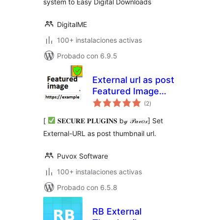
system to Easy Digital Downloads
DigitalME
100+ instalaciones activas
Probado con 6.9.5
External url as post
Featured Image
valoraciones
(thumbnail)
(2
)
en
total
[
𝐒𝐄𝐂𝐔𝐑𝐄 𝐏𝐋𝐔𝐆𝐈𝐍𝐒 b𝓎 𝒫𝓊𝓋𝑜𝓍] Set
External-URL as post thumbnail url.
Puvox Software
100+ instalaciones activas
Probado con 6.5.8
RB External