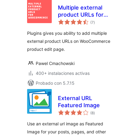
Multiple external
product URLs for
valoraciones
WooCommerce
(7
)
en
total
Plugins gives you ability to add multiple
external product URLs on WooCommerce
product edit page.
Pawel Cmachowski
400+ instalaciones activas
Probado con 5.7.15
External URL
Featured Image
valoraciones
(8
)
en
total
Use an external url image as Featured
Image for your posts, pages, and other