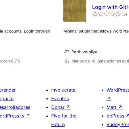
Login with Git
va
(0
)
e
to
dia accounts. Login through
Minimal plugin that allows WordPres
Parth vataliya
 con 6.7.5
Menos de 10 instalaciones act
prender
Involúcrate
WordPres
oporte
Eventos
↗
esarrolladores
Donar
↗
Matt
↗
ordPress.tv
↗
Five for the
bbPress
Future
BuddyPre