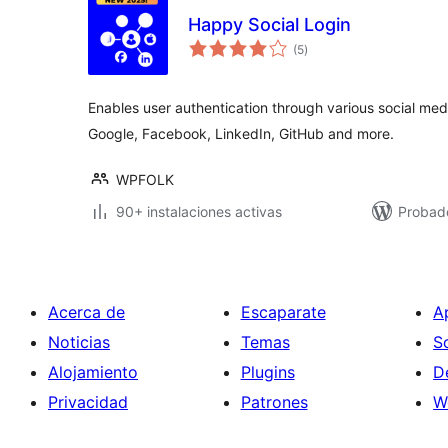
Happy Social Login
valoraciones
(5
)
en
total
Enables user authentication through various social me
Google, Facebook, LinkedIn, GitHub and more.
WPFOLK
90+ instalaciones activas
Probado
Acerca de
Escaparate
A
Noticias
Temas
S
Alojamiento
Plugins
D
Privacidad
Patrones
W