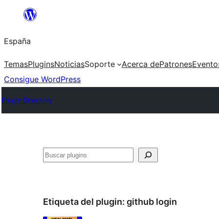
Saltar
al
España
contenido
Temas
Plugins
Noticias
Soporte
Acerca de
Patrones
Evento
Consigue WordPress
Plugin Directory
Buscar
Etiqueta del plugin:
github login