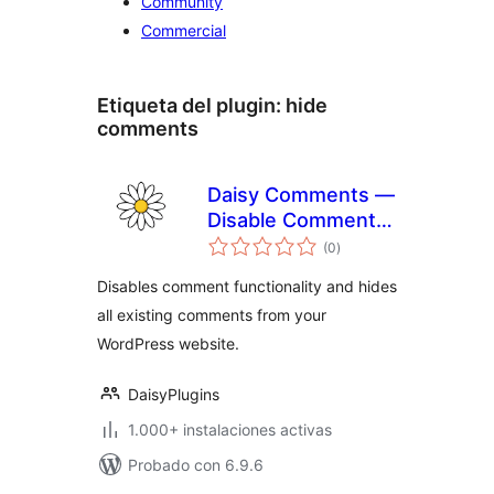
Community
Commercial
Etiqueta del plugin:
hide
comments
Daisy Comments —
Disable Comments
valoraciones
& Stop Spam
(0
)
en
total
Disables comment functionality and hides
all existing comments from your
WordPress website.
DaisyPlugins
1.000+ instalaciones activas
Probado con 6.9.6