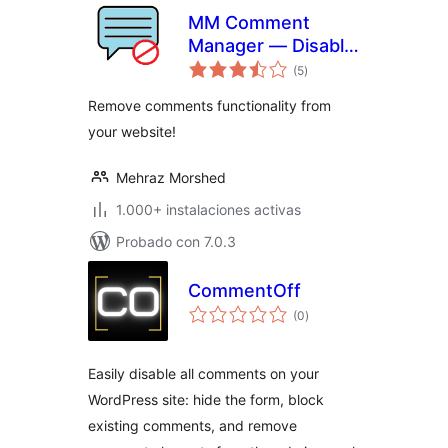
MM Comment
Manager — Disable
valoraciones
Comment Box, Hide
(5
)
en
total
Existing Comments
Remove comments functionality from
and Stop Spam
your website!
Mehraz Morshed
1.000+ instalaciones activas
Probado con 7.0.3
CommentOff
valoraciones
(0
)
en
total
Easily disable all comments on your
WordPress site: hide the form, block
existing comments, and remove