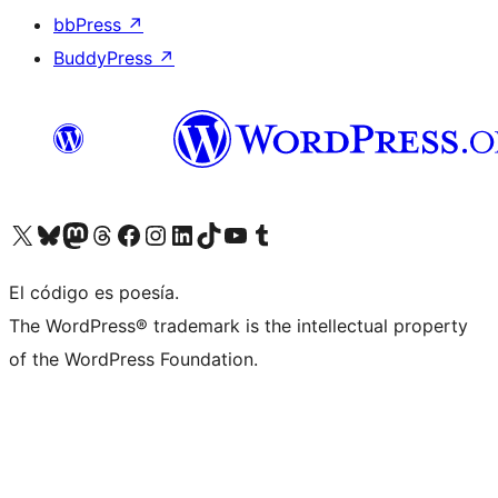
bbPress
↗
BuddyPress
↗
Visita nuestra cuenta de X (anteriormente Twitter)
Visita nuestra cuenta de Bluesky
Visita nuestra cuenta de Mastodon
Visita nuestra cuenta de Threads
Visita nuestra página de Facebook
Visita nuestra cuenta de Instagram
Visita nuestra cuenta de LinkedIn
Visita nuestra cuenta de TikTok
Visita nuestro canal de YouTube
Visita nuestra cuenta de Tumblr
El código es poesía.
The WordPress® trademark is the intellectual property
of the WordPress Foundation.