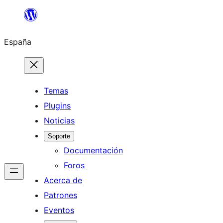
Saltar
al
España
contenido
Temas
Plugins
Noticias
Soporte
Documentación
Foros
Acerca de
Patrones
Eventos