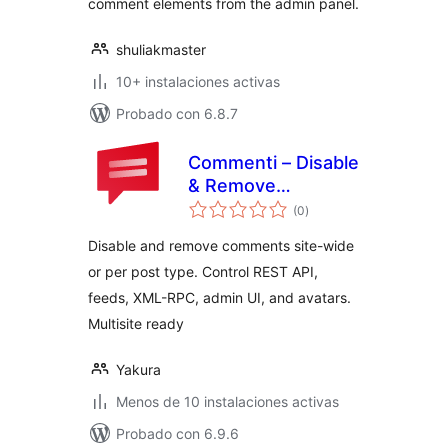
comment elements from the admin panel.
shuliakmaster
10+ instalaciones activas
Probado con 6.8.7
Commenti – Disable
& Remove
valoraciones
Comments, Stop
(0
)
en
total
Spam [Multi-Site
Disable and remove comments site-wide
Support]
or per post type. Control REST API,
feeds, XML-RPC, admin UI, and avatars.
Multisite ready
Yakura
Menos de 10 instalaciones activas
Probado con 6.9.6