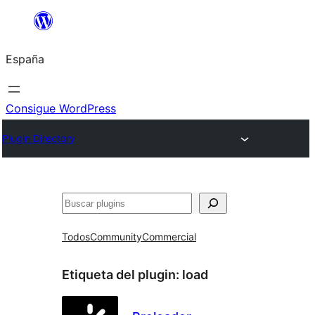
Saltar
al
España
contenido
Consigue WordPress
Plugin Directory
Buscar
Todos
Community
Commercial
Etiqueta del plugin:
load