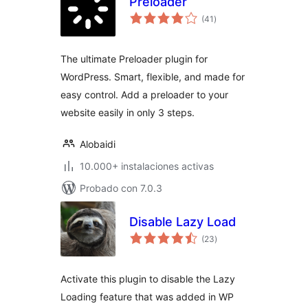
Preloader
valoraciones
(41
)
en
total
The ultimate Preloader plugin for
WordPress. Smart, flexible, and made for
easy control. Add a preloader to your
website easily in only 3 steps.
Alobaidi
10.000+ instalaciones activas
Probado con 7.0.3
Disable Lazy Load
valoraciones
(23
)
en
total
Activate this plugin to disable the Lazy
Loading feature that was added in WP