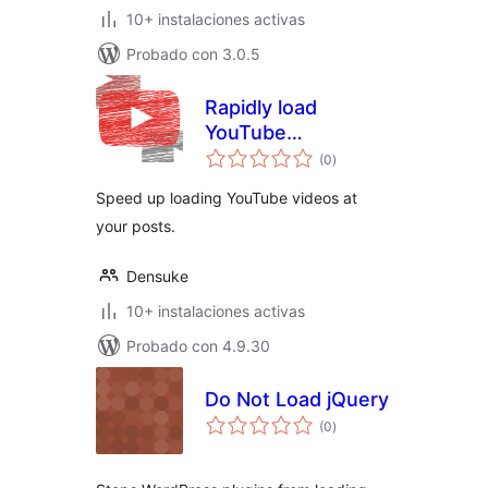
10+ instalaciones activas
Probado con 3.0.5
Rapidly load
YouTube
valoraciones
（YouTube高速ロー
(0
)
en
total
ダー）
Speed ​​up loading YouTube videos at
your posts.
Densuke
10+ instalaciones activas
Probado con 4.9.30
Do Not Load jQuery
valoraciones
(0
)
en
total