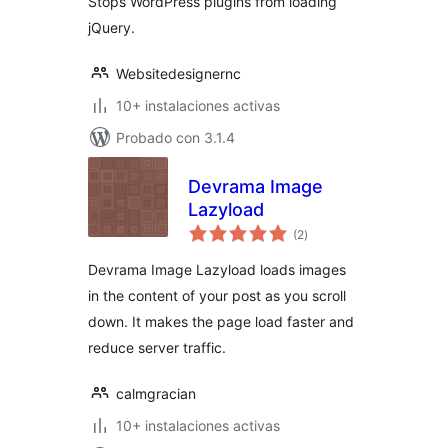
Stops WordPress plugins from loading
jQuery.
Websitedesignernc
10+ instalaciones activas
Probado con 3.1.4
Devrama Image
Lazyload
valoraciones
(2
)
en
total
Devrama Image Lazyload loads images
in the content of your post as you scroll
down. It makes the page load faster and
reduce server traffic.
calmgracian
10+ instalaciones activas