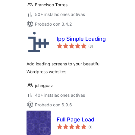
Francisco Torres
50+ instalaciones activas
Probado con 3.4.2
Ipp Simple Loading
valoraciones
(3
)
en
total
Add loading screens to your beautiful
Wordpress websites
johnguaz
40+ instalaciones activas
Probado con 6.9.6
Full Page Load
valoraciones
(1
)
en
total