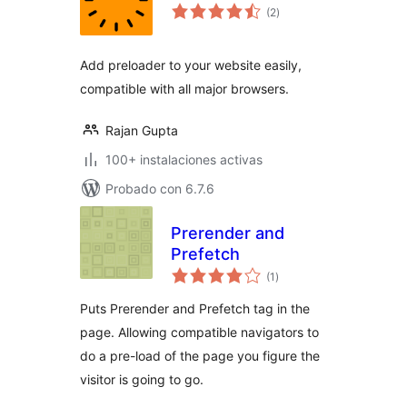
valoraciones
(2
)
en
total
Add preloader to your website easily,
compatible with all major browsers.
Rajan Gupta
100+ instalaciones activas
Probado con 6.7.6
Prerender and
Prefetch
valoraciones
(1
)
en
total
Puts Prerender and Prefetch tag in the
page. Allowing compatible navigators to
do a pre-load of the page you figure the
visitor is going to go.