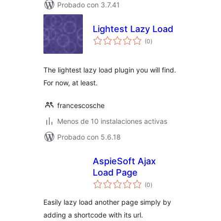
Probado con 3.7.41
Lightest Lazy Load
valoraciones
(0
)
en
total
The lightest lazy load plugin you will find.
For now, at least.
francescosche
Menos de 10 instalaciones activas
Probado con 5.6.18
AspieSoft Ajax
Load Page
valoraciones
(0
)
en
total
Easily lazy load another page simply by
adding a shortcode with its url.