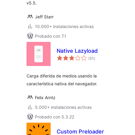
v5.5.
Jeff Starr
10.000+ instalaciones activas
Probado con 7.1
Native Lazyload
valoraciones
(31
)
en
total
Carga diferida de medios usando la
característica nativa del navegador.
Felix Arntz
5.000+ instalaciones activas
Probado con 5.3.22
Custom Preloader