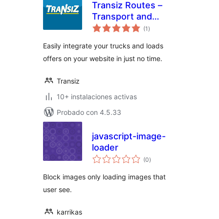
Transiz Routes –
Transport and
valoraciones
Freight
(1
)
en
total
Easily integrate your trucks and loads
offers on your website in just no time.
Transiz
10+ instalaciones activas
Probado con 4.5.33
javascript-image-
loader
valoraciones
(0
)
en
total
Block images only loading images that
user see.
karrikas