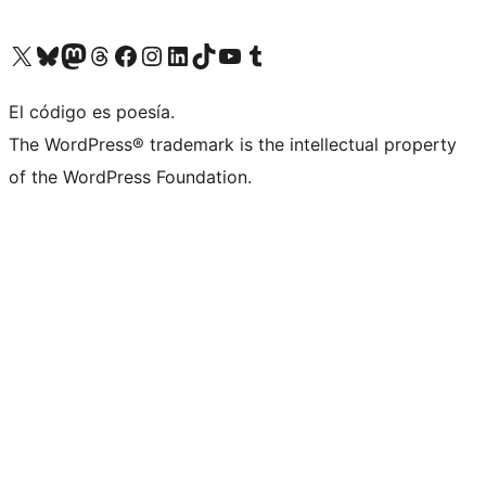
Visita nuestra cuenta de X (anteriormente Twitter)
Visita nuestra cuenta de Bluesky
Visita nuestra cuenta de Mastodon
Visita nuestra cuenta de Threads
Visita nuestra página de Facebook
Visita nuestra cuenta de Instagram
Visita nuestra cuenta de LinkedIn
Visita nuestra cuenta de TikTok
Visita nuestro canal de YouTube
Visita nuestra cuenta de Tumblr
El código es poesía.
The WordPress® trademark is the intellectual property
of the WordPress Foundation.