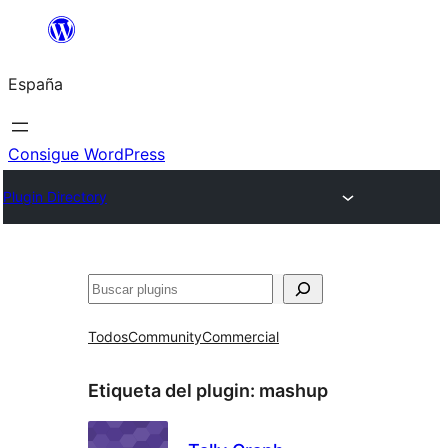
Saltar
al
España
contenido
Consigue WordPress
Plugin Directory
Buscar
Todos
Community
Commercial
Etiqueta del plugin:
mashup