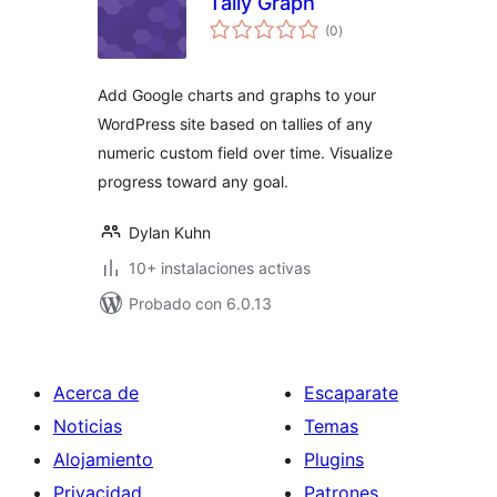
Tally Graph
valoraciones
(0
)
en
total
Add Google charts and graphs to your
WordPress site based on tallies of any
numeric custom field over time. Visualize
progress toward any goal.
Dylan Kuhn
10+ instalaciones activas
Probado con 6.0.13
Acerca de
Escaparate
Noticias
Temas
Alojamiento
Plugins
Privacidad
Patrones