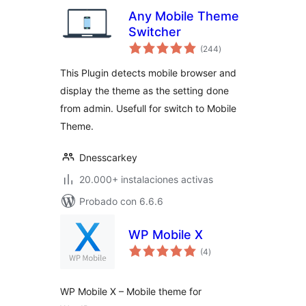
Any Mobile Theme
Switcher
valoraciones
(244
)
en
total
This Plugin detects mobile browser and
display the theme as the setting done
from admin. Usefull for switch to Mobile
Theme.
Dnesscarkey
20.000+ instalaciones activas
Probado con 6.6.6
WP Mobile X
valoraciones
(4
)
en
total
WP Mobile X – Mobile theme for