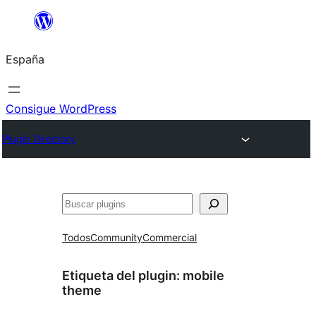
Saltar
al
España
contenido
Consigue WordPress
Plugin Directory
Buscar
Todos
Community
Commercial
Etiqueta del plugin:
mobile
theme