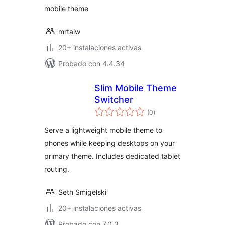
mobile theme
mrtaiw
20+ instalaciones activas
Probado con 4.4.34
Slim Mobile Theme
Switcher
valoraciones
(0
)
en
total
Serve a lightweight mobile theme to
phones while keeping desktops on your
primary theme. Includes dedicated tablet
routing.
Seth Smigelski
20+ instalaciones activas
Probado con 7.0.3