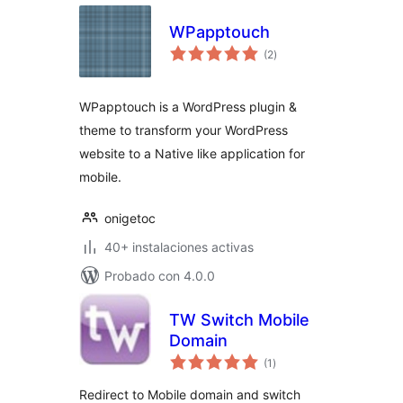
WPapptouch
valoraciones
(2
)
en
total
WPapptouch is a WordPress plugin &
theme to transform your WordPress
website to a Native like application for
mobile.
onigetoc
40+ instalaciones activas
Probado con 4.0.0
TW Switch Mobile
Domain
valoraciones
(1
)
en
total
Redirect to Mobile domain and switch