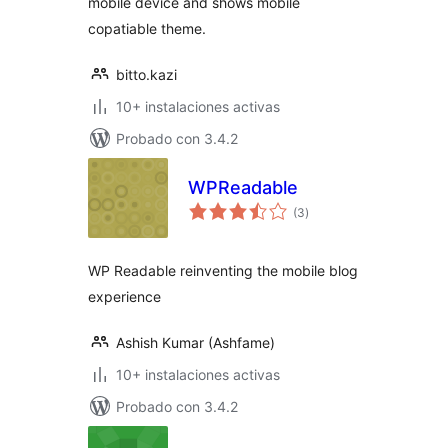
mobile device and shows mobile
copatiable theme.
bitto.kazi
10+ instalaciones activas
Probado con 3.4.2
WPReadable
valoraciones
(3
)
en
total
WP Readable reinventing the mobile blog
experience
Ashish Kumar (Ashfame)
10+ instalaciones activas
Probado con 3.4.2