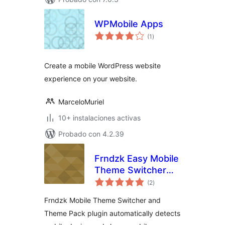
WPMobile Apps
valoraciones
(1
)
en
total
Create a mobile WordPress website
experience on your website.
MarceloMuriel
10+ instalaciones activas
Probado con 4.2.39
Frndzk Easy Mobile
Theme Switcher
valoraciones
with Theme pack
(2
)
en
total
Frndzk Mobile Theme Switcher and
Theme Pack plugin automatically detects