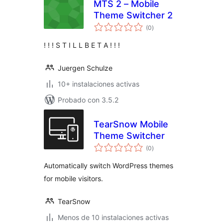
MTS 2 – Mobile
Theme Switcher 2
valoraciones
(0
)
en
total
! ! ! S T I L L B E T A ! ! !
Juergen Schulze
10+ instalaciones activas
Probado con 3.5.2
TearSnow Mobile
Theme Switcher
valoraciones
(0
)
en
total
Automatically switch WordPress themes
for mobile visitors.
TearSnow
Menos de 10 instalaciones activas