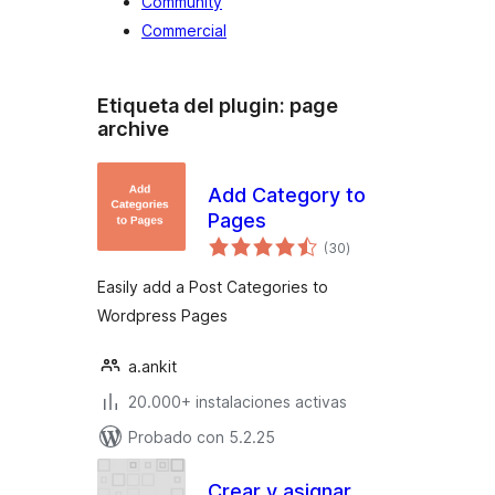
Community
Commercial
Etiqueta del plugin:
page
archive
Add Category to
Pages
valoraciones
(30
)
en
total
Easily add a Post Categories to
Wordpress Pages
a.ankit
20.000+ instalaciones activas
Probado con 5.2.25
Crear y asignar