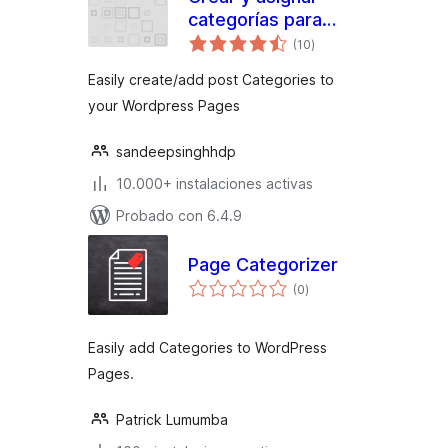
categorías para
valoraciones
páginas
(10
)
en
total
Easily create/add post Categories to
your Wordpress Pages
sandeepsinghhdp
10.000+ instalaciones activas
Probado con 6.4.9
Page Categorizer
valoraciones
(0
)
en
total
Easily add Categories to WordPress
Pages.
Patrick Lumumba