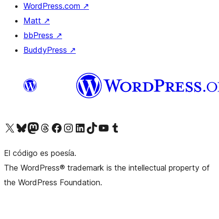
WordPress.com
↗
Matt
↗
bbPress
↗
BuddyPress
↗
Visita nuestra cuenta de X (anteriormente Twitter)
Visita nuestra cuenta de Bluesky
Visita nuestra cuenta de Mastodon
Visita nuestra cuenta de Threads
Visita nuestra página de Facebook
Visita nuestra cuenta de Instagram
Visita nuestra cuenta de LinkedIn
Visita nuestra cuenta de TikTok
Visita nuestro canal de YouTube
Visita nuestra cuenta de Tumblr
El código es poesía.
The WordPress® trademark is the intellectual property of
the WordPress Foundation.