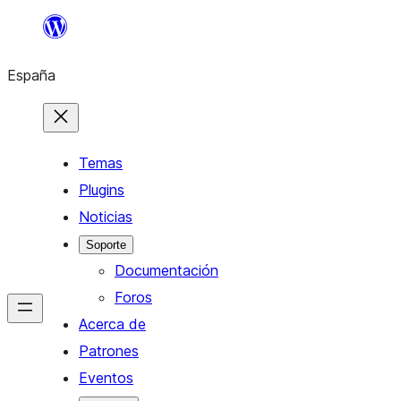
Saltar
al
España
contenido
Temas
Plugins
Noticias
Soporte
Documentación
Foros
Acerca de
Patrones
Eventos