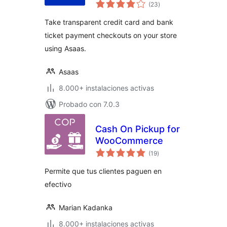
valoraciones
(23
)
en
total
Take transparent credit card and bank
ticket payment checkouts on your store
using Asaas.
Asaas
8.000+ instalaciones activas
Probado con 7.0.3
Cash On Pickup for
WooCommerce
valoraciones
(19
)
en
total
Permite que tus clientes paguen en
efectivo
Marian Kadanka
8.000+ instalaciones activas