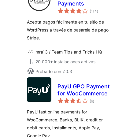
Payments
valoraciones
(114
)
en
total
Acepta pagos fácilmente en tu sitio de
WordPress a través de pasarela de pago
Stripe.
mra13 / Team Tips and Tricks HQ
20.000+ instalaciones activas
Probado con 7.0.3
PayU GPO Payment
for WooCommerce
valoraciones
(6
)
en
total
PayU fast online payments for
WooCommerce. Banks, BLIK, credit or
debit cards, Installments, Apple Pay,
Google Pay.