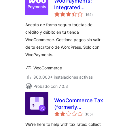
WooPayments:
Integrated
valoraciones
WooCommerce
(164
)
en
total
Payments
Acepta de forma segura tarjetas de
crédito y débito en tu tienda
WooCommerce. Gestiona pagos sin salir
de tu escritorio de WordPress. Solo con
WooPayments.
WooCommerce
800.000+ instalaciones activas
Probado con 7.0.3
WooCommerce Tax
(formerly
valoraciones
WooCommerce
(105
)
en
total
Shipping & Tax)
We’re here to help with tax rates: collect