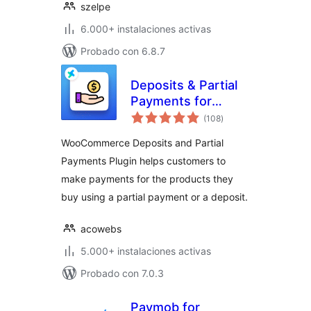
szelpe
6.000+ instalaciones activas
Probado con 6.8.7
Deposits & Partial
Payments for
valoraciones
WooCommerce
(108
)
en
total
WooCommerce Deposits and Partial
Payments Plugin helps customers to
make payments for the products they
buy using a partial payment or a deposit.
acowebs
5.000+ instalaciones activas
Probado con 7.0.3
Paymob for