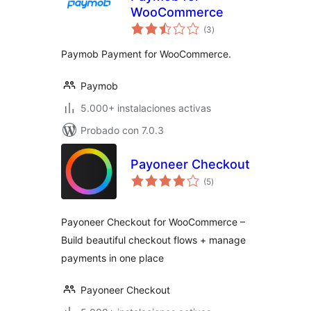
WooCommerce
valoraciones
(3
)
en
total
Paymob Payment for WooCommerce.
Paymob
5.000+ instalaciones activas
Probado con 7.0.3
Payoneer Checkout
valoraciones
(5
)
en
total
Payoneer Checkout for WooCommerce –
Build beautiful checkout flows + manage
payments in one place
Payoneer Checkout