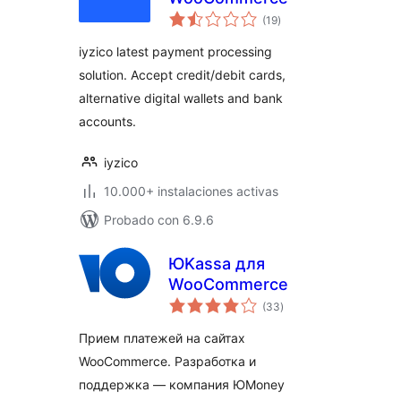
valoraciones
(19
)
en
total
iyzico latest payment processing
solution. Accept credit/debit cards,
alternative digital wallets and bank
accounts.
iyzico
10.000+ instalaciones activas
Probado con 6.9.6
ЮKassa для
WooCommerce
valoraciones
(33
)
en
total
Прием платежей на сайтах
WooCommerce. Разработка и
поддержка — компания ЮMoney