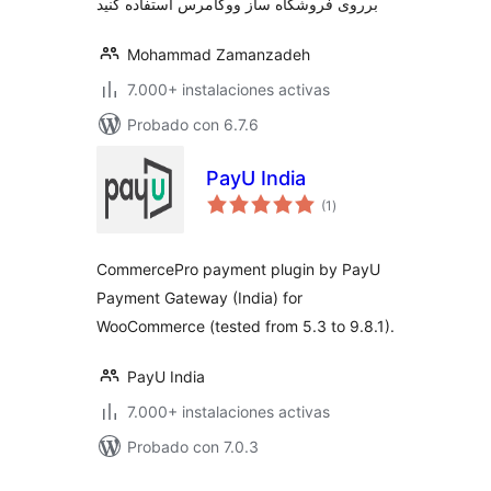
برروی فروشگاه ساز ووکامرس استفاده کنید
Mohammad Zamanzadeh
7.000+ instalaciones activas
Probado con 6.7.6
PayU India
valoraciones
(1
)
en
total
CommercePro payment plugin by PayU
Payment Gateway (India) for
WooCommerce (tested from 5.3 to 9.8.1).
PayU India
7.000+ instalaciones activas
Probado con 7.0.3