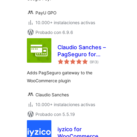
PayU GPO
10.000+ instalaciones activas
Probado con 6.9.6
Claudio Sanches –
PagSeguro for
valoraciones
WooCommerce
(913
)
en
total
Adds PagSeguro gateway to the
WooCommerce plugin
Claudio Sanches
10.000+ instalaciones activas
Probado con 5.5.19
iyzico for
WooCommerce