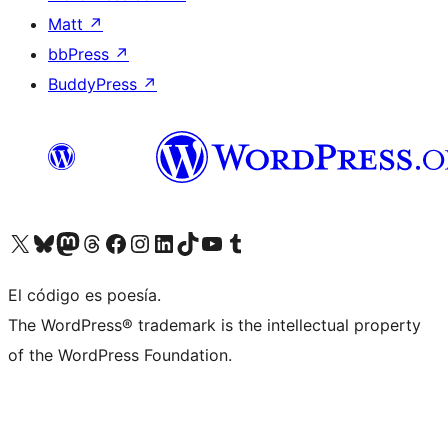
Matt
↗
bbPress
↗
BuddyPress
↗
Visita nuestra cuenta de X (anteriormente Twitter)
Visita nuestra cuenta de Bluesky
Visita nuestra cuenta de Mastodon
Visita nuestra cuenta de Threads
Visita nuestra página de Facebook
Visita nuestra cuenta de Instagram
Visita nuestra cuenta de LinkedIn
Visita nuestra cuenta de TikTok
Visita nuestro canal de YouTube
Visita nuestra cuenta de Tumblr
El código es poesía.
The WordPress® trademark is the intellectual property
of the WordPress Foundation.