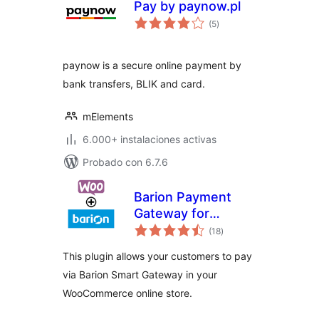
Pay by paynow.pl
valoraciones
(5
)
en
total
paynow is a secure online payment by
bank transfers, BLIK and card.
mElements
6.000+ instalaciones activas
Probado con 6.7.6
Barion Payment
Gateway for
valoraciones
WooCommerce
(18
)
en
total
This plugin allows your customers to pay
via Barion Smart Gateway in your
WooCommerce online store.