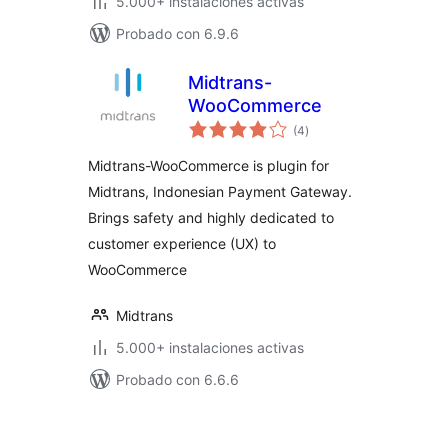
5.000+ instalaciones activas
Probado con 6.9.6
Midtrans-
WooCommerce
valoraciones
(4
)
en
total
Midtrans-WooCommerce is plugin for
Midtrans, Indonesian Payment Gateway.
Brings safety and highly dedicated to
customer experience (UX) to
WooCommerce
Midtrans
5.000+ instalaciones activas
Probado con 6.6.6
Paginación