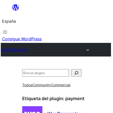
Saltar
al
España
contenido
Consigue WordPress
Plugin Directory
Buscar
Todos
Community
Commercial
Etiqueta del plugin:
payment