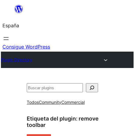
Saltar
al
España
contenido
Consigue WordPress
Plugin Directory
Buscar
Todos
Community
Commercial
Etiqueta del plugin:
remove
toolbar