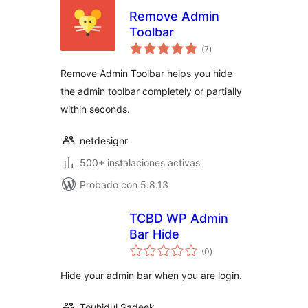
Remove Admin
Toolbar
valoraciones
(7
)
en
total
Remove Admin Toolbar helps you hide
the admin toolbar completely or partially
within seconds.
netdesignr
500+ instalaciones activas
Probado con 5.8.13
TCBD WP Admin
Bar Hide
valoraciones
(0
)
en
total
Hide your admin bar when you are login.
Touhidul Sadeek