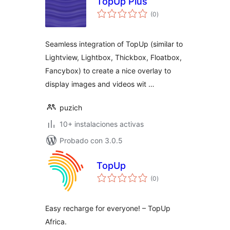
TopUp Plus
valoraciones
(0
)
en
total
Seamless integration of TopUp (similar to
Lightview, Lightbox, Thickbox, Floatbox,
Fancybox) to create a nice overlay to
display images and videos wit …
puzich
10+ instalaciones activas
Probado con 3.0.5
TopUp
valoraciones
(0
)
en
total
Easy recharge for everyone! – TopUp
Africa.