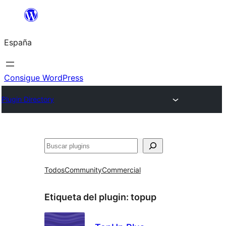
Saltar
al
España
contenido
Consigue WordPress
Plugin Directory
Buscar
Todos
Community
Commercial
Etiqueta del plugin:
topup