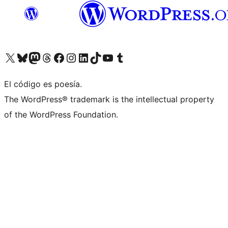
Visita nuestra cuenta de X (anteriormente Twitter)
Visita nuestra cuenta de Bluesky
Visita nuestra cuenta de Mastodon
Visita nuestra cuenta de Threads
Visita nuestra página de Facebook
Visita nuestra cuenta de Instagram
Visita nuestra cuenta de LinkedIn
Visita nuestra cuenta de TikTok
Visita nuestro canal de YouTube
Visita nuestra cuenta de Tumblr
El código es poesía.
The WordPress® trademark is the intellectual property
of the WordPress Foundation.