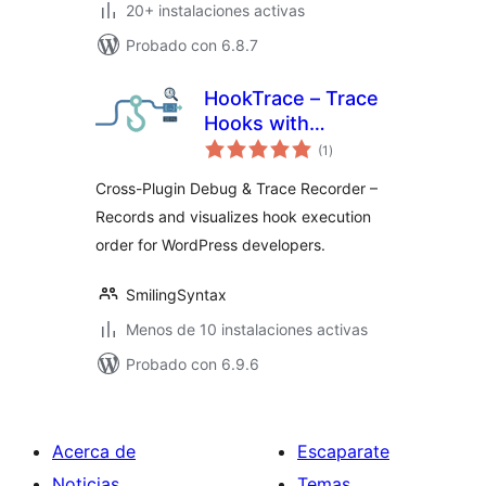
20+ instalaciones activas
Probado con 6.8.7
HookTrace – Trace
Hooks with
valoraciones
Precision
(1
)
en
total
Cross-Plugin Debug & Trace Recorder –
Records and visualizes hook execution
order for WordPress developers.
SmilingSyntax
Menos de 10 instalaciones activas
Probado con 6.9.6
Acerca de
Escaparate
Noticias
Temas