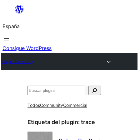
Saltar
al
España
contenido
Consigue WordPress
Plugin Directory
Buscar
Todos
Community
Commercial
Etiqueta del plugin:
trace