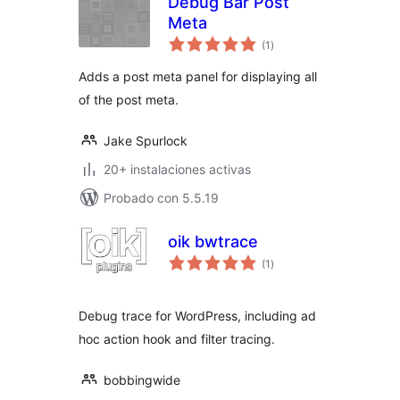
Debug Bar Post
Meta
valoraciones
(1
)
en
total
Adds a post meta panel for displaying all
of the post meta.
Jake Spurlock
20+ instalaciones activas
Probado con 5.5.19
oik bwtrace
valoraciones
(1
)
en
total
Debug trace for WordPress, including ad
hoc action hook and filter tracing.
bobbingwide