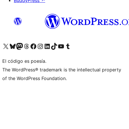
BuddyPress
↗
Visita nuestra cuenta de X (anteriormente Twitter)
Visita nuestra cuenta de Bluesky
Visita nuestra cuenta de Mastodon
Visita nuestra cuenta de Threads
Visita nuestra página de Facebook
Visita nuestra cuenta de Instagram
Visita nuestra cuenta de LinkedIn
Visita nuestra cuenta de TikTok
Visita nuestro canal de YouTube
Visita nuestra cuenta de Tumblr
El código es poesía.
The WordPress® trademark is the intellectual property
of the WordPress Foundation.