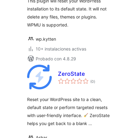
This plugin will reset your WordPress
installation to its default state. It will not
delete any files, themes or plugins.
WPMU is supported.
wp.kytten
10+ instalaciones activas
Probado con 4.8.29
ZeroState
valoraciones
(0
)
en
total
Reset your WordPress site to a clean,
default state or perform targeted resets
with user-friendly interface.
ZeroState
helps you get back to a blank …
Ashar