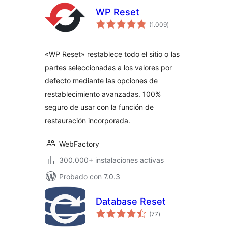
WP Reset
valoraciones
(1.009
)
en
total
«WP Reset» restablece todo el sitio o las
partes seleccionadas a los valores por
defecto mediante las opciones de
restablecimiento avanzadas. 100%
seguro de usar con la función de
restauración incorporada.
WebFactory
300.000+ instalaciones activas
Probado con 7.0.3
Database Reset
valoraciones
(77
)
en
total