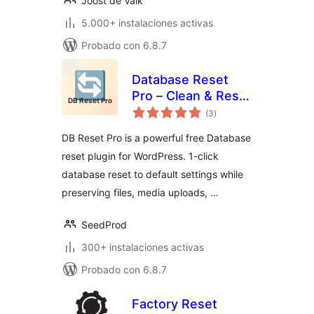
Joost de Valk
5.000+ instalaciones activas
Probado con 6.8.7
Database Reset
Pro – Clean & Reset
valoraciones
WordPress
(3
)
en
total
Database
DB Reset Pro is a powerful free Database
reset plugin for WordPress. 1-click
database reset to default settings while
preserving files, media uploads, …
SeedProd
300+ instalaciones activas
Probado con 6.8.7
Factory Reset