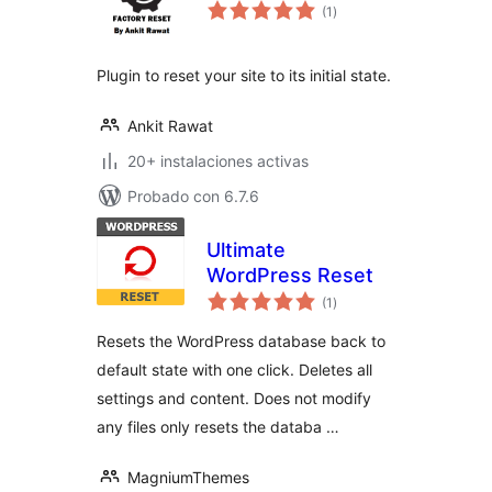
valoraciones
(1
)
en
total
Plugin to reset your site to its initial state.
Ankit Rawat
20+ instalaciones activas
Probado con 6.7.6
Ultimate
WordPress Reset
valoraciones
(1
)
en
total
Resets the WordPress database back to
default state with one click. Deletes all
settings and content. Does not modify
any files only resets the databa …
MagniumThemes