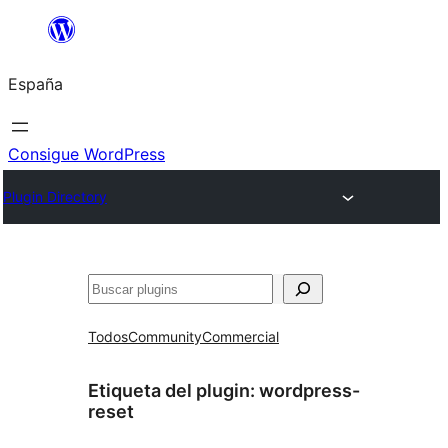
Saltar
al
España
contenido
Consigue WordPress
Plugin Directory
Buscar
Todos
Community
Commercial
Etiqueta del plugin:
wordpress-
reset