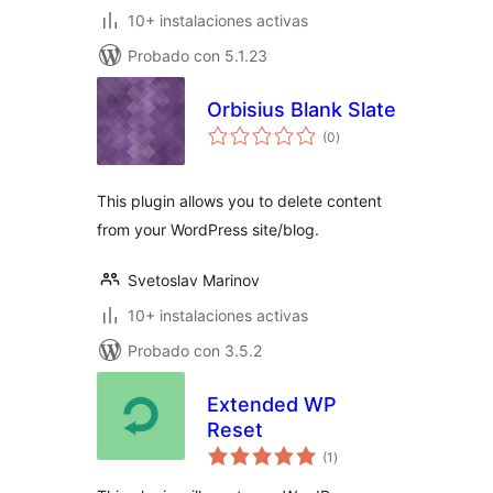
10+ instalaciones activas
Probado con 5.1.23
Orbisius Blank Slate
valoraciones
(0
)
en
total
This plugin allows you to delete content
from your WordPress site/blog.
Svetoslav Marinov
10+ instalaciones activas
Probado con 3.5.2
Extended WP
Reset
valoraciones
(1
)
en
total