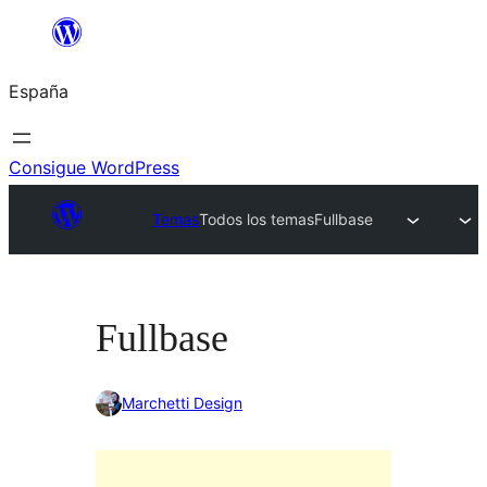
Saltar
al
España
contenido
Consigue WordPress
Temas
Todos los temas
Fullbase
Fullbase
Marchetti Design