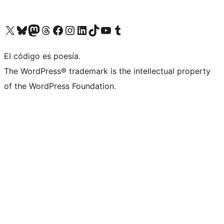
Visita nuestra cuenta de X (anteriormente Twitter)
Visita nuestra cuenta de Bluesky
Visita nuestra cuenta de Mastodon
Visita nuestra cuenta de Threads
Visita nuestra página de Facebook
Visita nuestra cuenta de Instagram
Visita nuestra cuenta de LinkedIn
Visita nuestra cuenta de TikTok
Visita nuestro canal de YouTube
Visita nuestra cuenta de Tumblr
El código es poesía.
The WordPress® trademark is the intellectual property
of the WordPress Foundation.