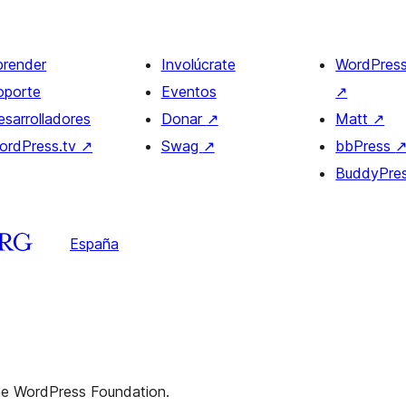
prender
Involúcrate
WordPres
oporte
Eventos
↗
esarrolladores
Donar
↗
Matt
↗
ordPress.tv
↗
Swag
↗
bbPress
BuddyPre
España
the WordPress Foundation.