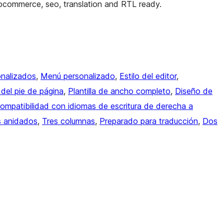
oocommerce, seo, translation and RTL ready.
onalizados
, 
Menú personalizado
, 
Estilo del editor
, 
del pie de página
, 
Plantilla de ancho completo
, 
Diseño de
ompatibilidad con idiomas de escritura de derecha a
s anidados
, 
Tres columnas
, 
Preparado para traducción
, 
Dos