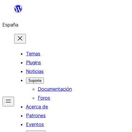
Saltar
al
España
contenido
Temas
Plugins
Noticias
Soporte
Documentación
Foros
Acerca de
Patrones
Eventos