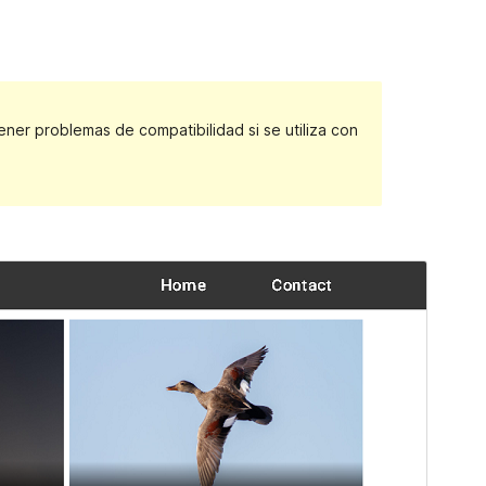
er problemas de compatibilidad si se utiliza con
Vista previa
Descargar
Este es un tema hijo de
Newsjolt
Magazine
.
Versión
0.1.02
Última actualización
18 de febrero de 2024