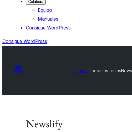
Colabora
Equipo
Manuales
Consigue WordPress
Consigue WordPress
Temas
Todos los temas
Newsl
Newslify