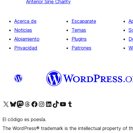
Anterior
Sine Charity
Acerca de
Escaparate
A
Noticias
Temas
S
Alojamiento
Plugins
D
Privacidad
Patrones
W
Visita nuestra cuenta de X (anteriormente Twitter)
Visita nuestra cuenta de Bluesky
Visita nuestra cuenta de Mastodon
Visita nuestra cuenta de Threads
Visita nuestra página de Facebook
Visita nuestra cuenta de Instagram
Visita nuestra cuenta de LinkedIn
Visita nuestra cuenta de TikTok
Visita nuestro canal de YouTube
Visita nuestra cuenta de Tumblr
El código es poesía.
The WordPress® trademark is the intellectual property of 