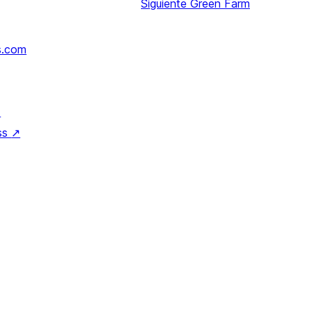
Siguiente
Green Farm
s.com
↗
ss
↗