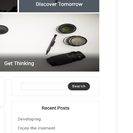
Instalaciones activas
10+
Versión de WordPress
4.7
Versión de PHP
5.2
Página de inicio del tema