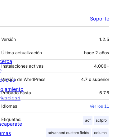
Soporte
Meta
Versión
1.2.5
Última actualización
hace
2 años
cerca
Instalaciones activas
4.000+
e
oticias
Versión de WordPress
4.7 o superior
lojamiento
Probado hasta
6.7.6
rivacidad
Idiomas
Ver los 11
Etiquetas:
acf
acfpro
scaparate
emas
advanced custom fields
column