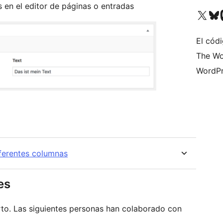
en el editor de páginas o entradas
Visita nuestra cuenta de X (an
Visita nues
Vi
El códi
The Wo
WordPr
iferentes columnas
es
to. Las siguientes personas han colaborado con