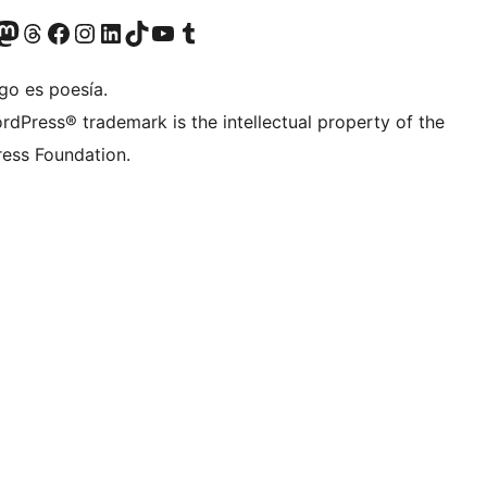
teriormente Twitter)
tra cuenta de Bluesky
sita nuestra cuenta de Mastodon
Visita nuestra cuenta de Threads
Visita nuestra página de Facebook
Visita nuestra cuenta de Instagram
Visita nuestra cuenta de LinkedIn
Visita nuestra cuenta de TikTok
Visita nuestro canal de YouTube
Visita nuestra cuenta de Tumblr
go es poesía.
rdPress® trademark is the intellectual property of the
ess Foundation.