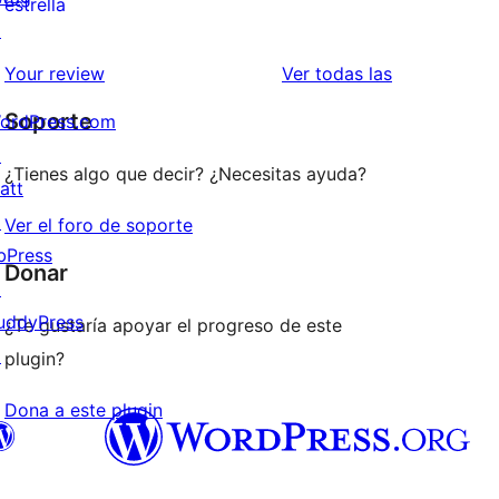
0
estrella
↗
2
valoraciones
estrellas
de
valoraciones
Your review
Ver todas las
1
Soporte
ordPress.com
estrellas
↗
¿Tienes algo que decir? ¿Necesitas ayuda?
att
↗
Ver el foro de soporte
bPress
Donar
↗
uddyPress
¿Te gustaría apoyar el progreso de este
↗
plugin?
Dona a este plugin