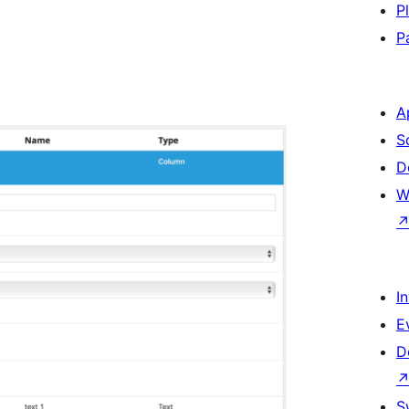
P
P
A
S
D
W
I
E
D
S