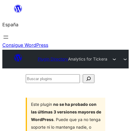
Saltar
al
España
contenido
Consigue WordPress
Plugin Directory
Analytics for Tickera
Buscar
plugins
Este plugin
no se ha probado con
las últimas 3 versiones mayores de
WordPress
. Puede que ya no tenga
soporte ni lo mantenga nadie, o