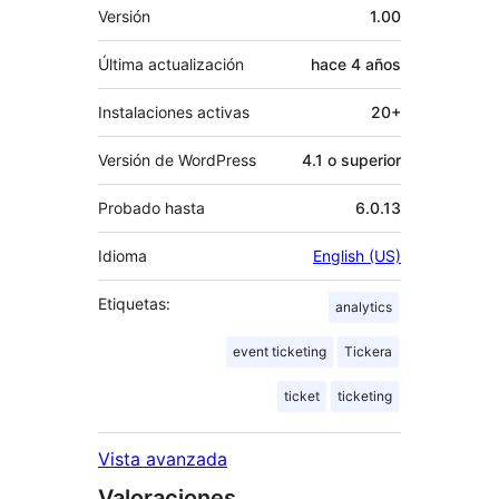
Meta
Versión
1.00
Última actualización
hace
4 años
Instalaciones activas
20+
Versión de WordPress
4.1 o superior
Probado hasta
6.0.13
Idioma
English (US)
Etiquetas:
analytics
event ticketing
Tickera
ticket
ticketing
Vista avanzada
Valoraciones