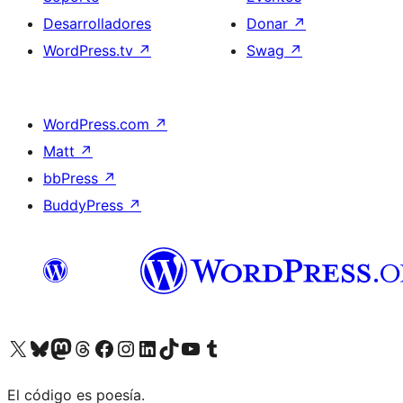
Desarrolladores
Donar
↗
WordPress.tv
↗
Swag
↗
WordPress.com
↗
Matt
↗
bbPress
↗
BuddyPress
↗
Visita nuestra cuenta de X (anteriormente Twitter)
Visita nuestra cuenta de Bluesky
Visita nuestra cuenta de Mastodon
Visita nuestra cuenta de Threads
Visita nuestra página de Facebook
Visita nuestra cuenta de Instagram
Visita nuestra cuenta de LinkedIn
Visita nuestra cuenta de TikTok
Visita nuestro canal de YouTube
Visita nuestra cuenta de Tumblr
El código es poesía.