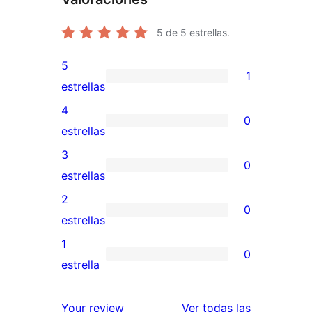
5
de 5 estrellas.
5
1
1
estrellas
valoración
4
0
de
0
estrellas
5
valoraciones
3
0
estrellas
de
0
estrellas
4
valoraciones
2
0
estrellas
de
0
estrellas
3
valoraciones
1
0
estrellas
de
0
estrella
2
valoraciones
estrellas
de
valoracione
Your review
Ver todas las