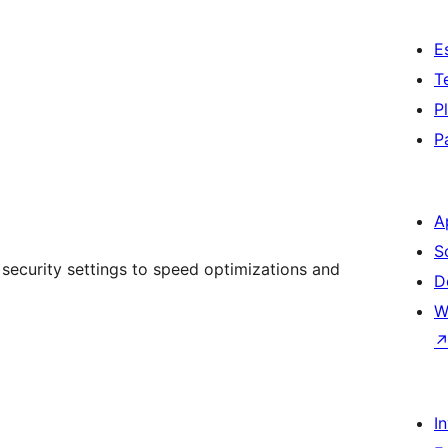
E
T
P
P
A
S
 security settings to speed optimizations and
D
W
I