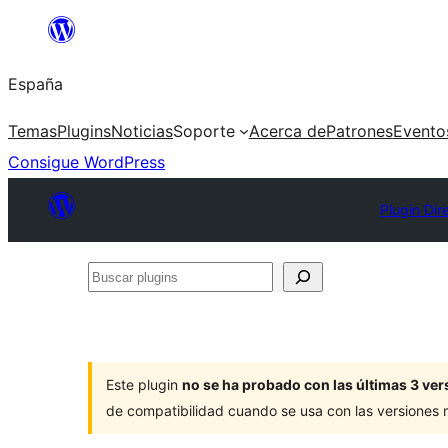
Saltar
al
España
contenido
Temas
Plugins
Noticias
Soporte
Acerca de
Patrones
Evento
Consigue WordPress
Plugin Dir
Buscar
plugins
Este plugin
no se ha probado con las últimas 3 v
de compatibilidad cuando se usa con las versiones