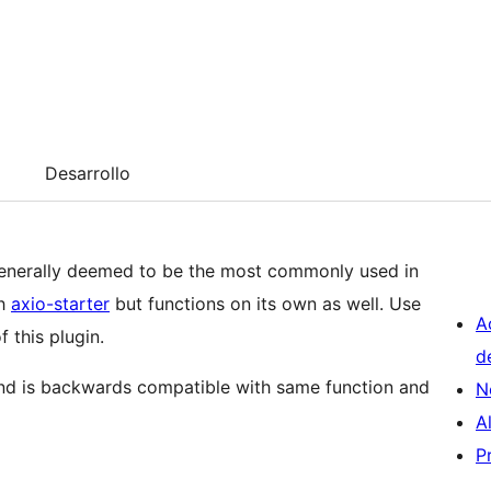
Desarrollo
 generally deemed to be the most commonly used in
th
axio-starter
but functions on its own as well. Use
A
f this plugin.
d
and is backwards compatible with same function and
N
A
P