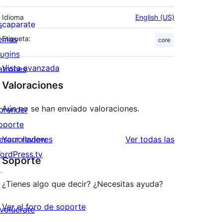
Idioma
English (US)
scaparate
emas
Etiqueta:
core
lugins
Vista avanzada
atrones
Valoraciones
Aún no se han enviado valoraciones.
prender
oporte
valoraciones
esarrolladores
Your review
Ver todas las
ordPress.tv
Soporte
↗
¿Tienes algo que decir? ¿Necesitas ayuda?
Ver el foro de soporte
nvolúcrate