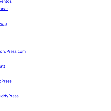
ventos
onar
↗
wag
↗
ordPress.com
↗
att
↗
bPress
↗
uddyPress
↗