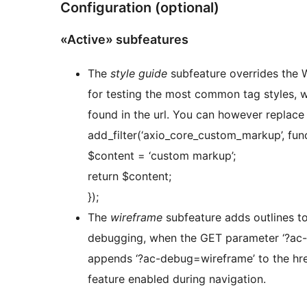
Configuration (optional)
«Active» subfeatures
The
style guide
subfeature overrides the 
for testing the most common tag styles, 
found in the url. You can however replace t
add_filter(‘axio_core_custom_markup’, fun
$content = ‘custom markup’;
return $content;
});
The
wireframe
subfeature adds outlines to
debugging, when the GET parameter ‘?ac-de
appends ‘?ac-debug=wireframe’ to the href
feature enabled during navigation.