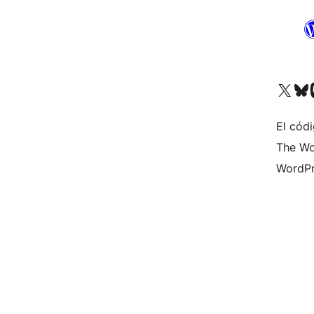
Visita nuestra cuenta de X (an
Visita nues
Vi
El códi
The Wo
WordPr