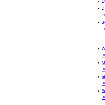
E
D
S
W
M
b
B