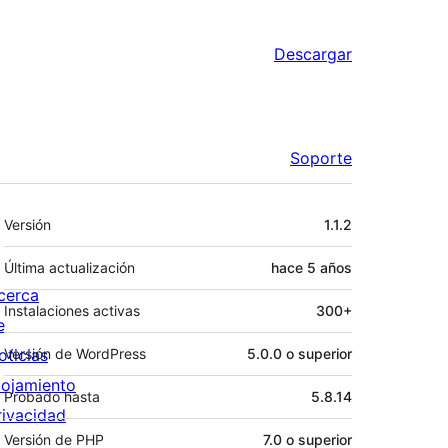
Descargar
Soporte
Meta
Versión
1.1.2
Última actualización
hace
5 años
cerca
Instalaciones activas
300+
e
oticias
Versión de WordPress
5.0.0 o superior
lojamiento
Probado hasta
5.8.14
rivacidad
Versión de PHP
7.0 o superior