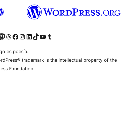
teriormente Twitter)
tra cuenta de Bluesky
sita nuestra cuenta de Mastodon
Visita nuestra cuenta de Threads
Visita nuestra página de Facebook
Visita nuestra cuenta de Instagram
Visita nuestra cuenta de LinkedIn
Visita nuestra cuenta de TikTok
Visita nuestro canal de YouTube
Visita nuestra cuenta de Tumblr
go es poesía.
rdPress® trademark is the intellectual property of the
ess Foundation.