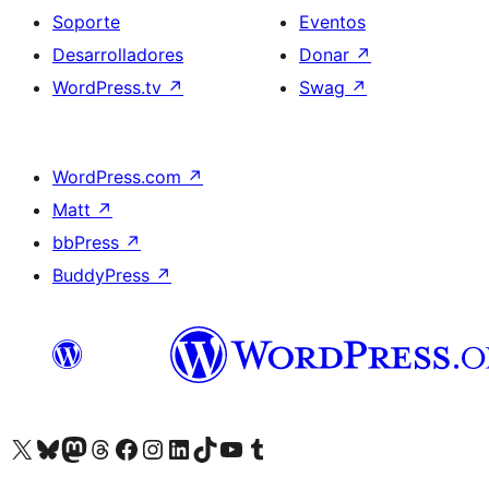
Soporte
Eventos
Desarrolladores
Donar
↗
WordPress.tv
↗
Swag
↗
WordPress.com
↗
Matt
↗
bbPress
↗
BuddyPress
↗
Visita nuestra cuenta de X (anteriormente Twitter)
Visita nuestra cuenta de Bluesky
Visita nuestra cuenta de Mastodon
Visita nuestra cuenta de Threads
Visita nuestra página de Facebook
Visita nuestra cuenta de Instagram
Visita nuestra cuenta de LinkedIn
Visita nuestra cuenta de TikTok
Visita nuestro canal de YouTube
Visita nuestra cuenta de Tumblr