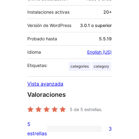
Instalaciones activas
20+
Versión de WordPress
3.0.1 o superior
Probado hasta
5.5.19
Idioma
English (US)
Etiquetas:
categories
category
Vista avanzada
Valoraciones
5
de 5 estrellas.
5
3
3
estrellas