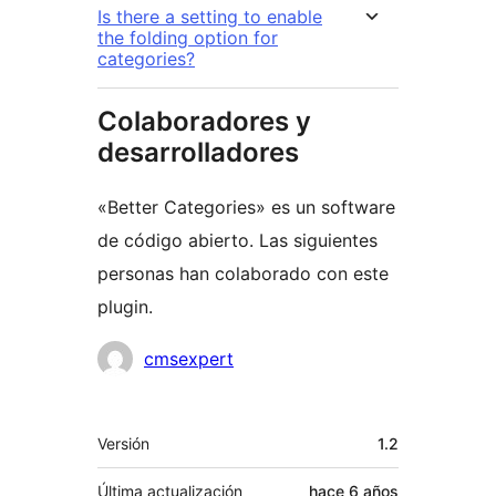
Is there a setting to enable
the folding option for
categories?
Colaboradores y
desarrolladores
«Better Categories» es un software
de código abierto. Las siguientes
personas han colaborado con este
plugin.
Colaboradores
cmsexpert
Meta
Versión
1.2
Última actualización
hace
6 años