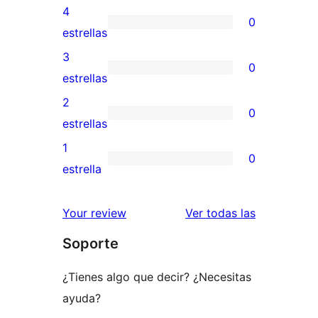
valoraciones
4
0
de
0
estrellas
5
valoraciones
3
0
estrellas
de
0
estrellas
4
valoraciones
2
0
estrellas
de
0
estrellas
3
valoraciones
1
0
estrellas
de
0
estrella
2
valoraciones
estrellas
de
valoracione
Your review
Ver todas las
1
Soporte
estrellas
¿Tienes algo que decir? ¿Necesitas
ayuda?