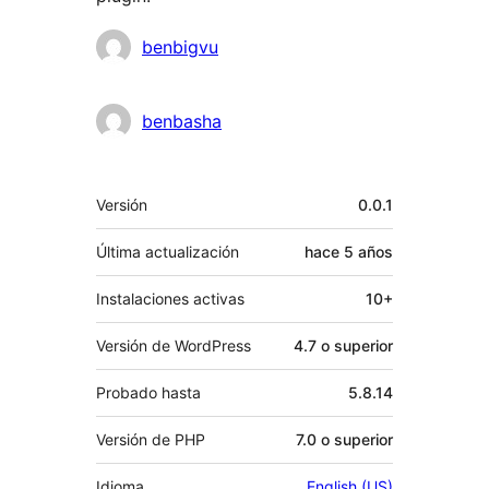
Colaboradores
benbigvu
benbasha
Meta
Versión
0.0.1
Última actualización
hace
5 años
Instalaciones activas
10+
Versión de WordPress
4.7 o superior
Probado hasta
5.8.14
Versión de PHP
7.0 o superior
Idioma
English (US)