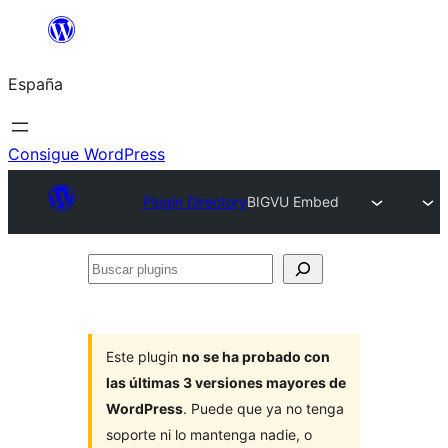
Saltar
al
España
contenido
Consigue WordPress
Plugin Directory
BIGVU Embed
Buscar
plugins
Este plugin
no se ha probado con
las últimas 3 versiones mayores de
WordPress
. Puede que ya no tenga
soporte ni lo mantenga nadie, o