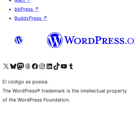
bbPress
↗
BuddyPress
↗
Visita nuestra cuenta de X (anteriormente Twitter)
Visita nuestra cuenta de Bluesky
Visita nuestra cuenta de Mastodon
Visita nuestra cuenta de Threads
Visita nuestra página de Facebook
Visita nuestra cuenta de Instagram
Visita nuestra cuenta de LinkedIn
Visita nuestra cuenta de TikTok
Visita nuestro canal de YouTube
Visita nuestra cuenta de Tumblr
El código es poesía.
The WordPress® trademark is the intellectual property
of the WordPress Foundation.