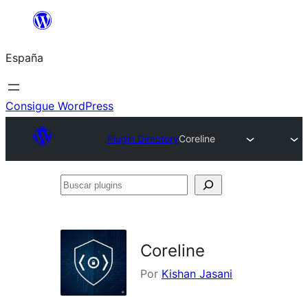
Saltar
al
España
contenido
Consigue WordPress
Plugin Directory
Coreline
Buscar
plugins
Coreline
Por
Kishan Jasani