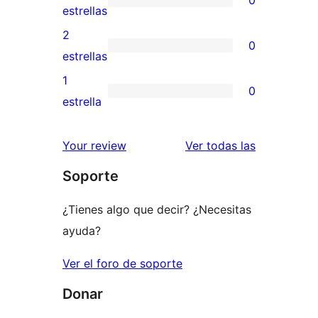
0
estrellas
de
0
estrellas
4
valoraciones
2
0
estrellas
de
0
estrellas
3
valoraciones
1
0
estrellas
de
0
estrella
2
valoraciones
estrellas
de
valoracione
Your review
Ver todas las
1
Soporte
estrellas
¿Tienes algo que decir? ¿Necesitas
ayuda?
Ver el foro de soporte
Donar