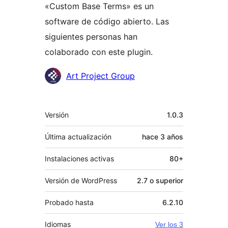
«Custom Base Terms» es un
software de código abierto. Las
siguientes personas han
colaborado con este plugin.
Colaboradores
Art Project Group
Meta
Versión
1.0.3
Última actualización
hace
3 años
Instalaciones activas
80+
Versión de WordPress
2.7 o superior
Probado hasta
6.2.10
Idiomas
Ver los 3