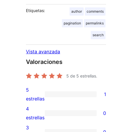
Etiquetas:
author
comments
pagination
permalinks
search
Vista avanzada
Valoraciones
5
de 5 estrellas.
5
1
1
estrellas
valoración
4
0
de
0
estrellas
5
valoraciones
3