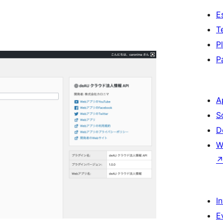
E
T
P
P
A
S
D
W
I
E