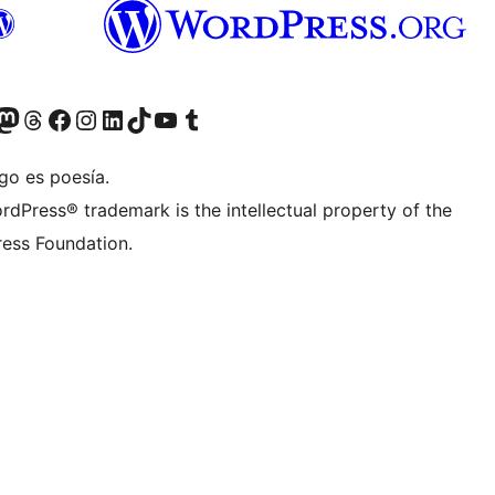
teriormente Twitter)
tra cuenta de Bluesky
sita nuestra cuenta de Mastodon
Visita nuestra cuenta de Threads
Visita nuestra página de Facebook
Visita nuestra cuenta de Instagram
Visita nuestra cuenta de LinkedIn
Visita nuestra cuenta de TikTok
Visita nuestro canal de YouTube
Visita nuestra cuenta de Tumblr
go es poesía.
rdPress® trademark is the intellectual property of the
ess Foundation.