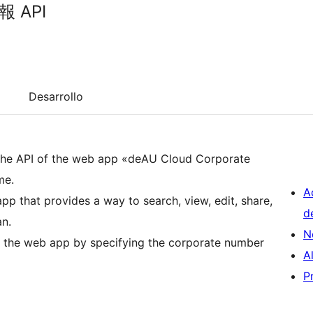
 API
Desarrollo
 the API of the web app «deAU Cloud Corporate
me.
A
p that provides a way to search, view, edit, share,
d
an.
N
f the web app by specifying the corporate number
A
P