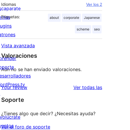
Idiomas
Ver los 2
scaparate
emas
Etiquetas:
about
corporate
Japanese
lugins
scheme
seo
atrones
Vista avanzada
Valoraciones
prender
oporte
Aún no se han enviado valoraciones.
esarrolladores
ordPress.tv
valoraciones
Your review
Ver todas las
↗
Soporte
¿Tienes algo que decir? ¿Necesitas ayuda?
nvolúcrate
ventos
Ver el foro de soporte