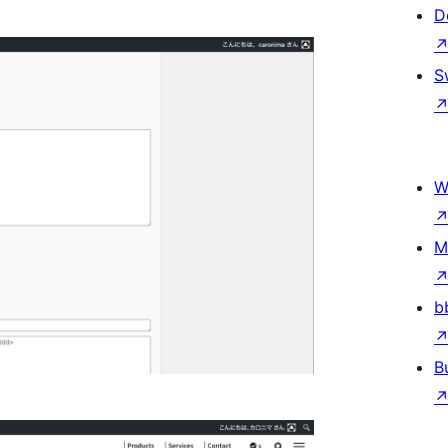
D
S
W
M
b
B