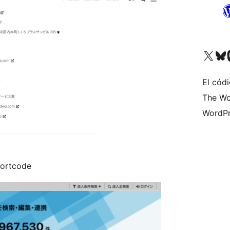
Visita nuestra cuenta de X (an
Visita nues
Vi
El códi
The Wo
WordPr
hortcode