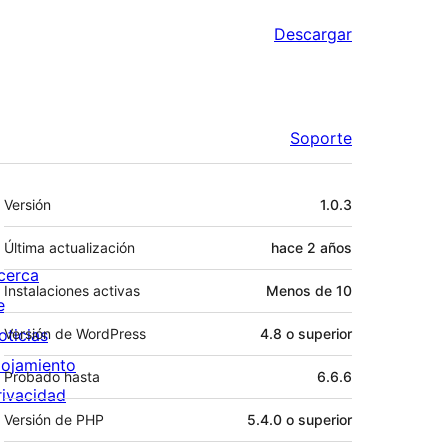
Descargar
Soporte
Meta
Versión
1.0.3
Última actualización
hace
2 años
cerca
Instalaciones activas
Menos de 10
e
oticias
Versión de WordPress
4.8 o superior
lojamiento
Probado hasta
6.6.6
rivacidad
Versión de PHP
5.4.0 o superior