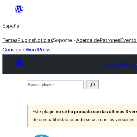
Saltar
al
España
contenido
Temas
Plugins
Noticias
Soporte
Acerca de
Patrones
Evento
Consigue WordPress
Plugin Directory
Buscar
plugins
Este plugin
no se ha probado con las últimas 3 v
de compatibilidad cuando se usa con las versiones