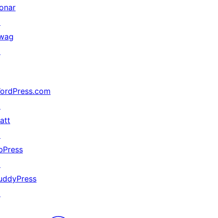
onar
↗
wag
↗
ordPress.com
↗
att
↗
bPress
↗
uddyPress
↗