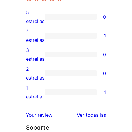
5
0
0
estrellas
valoraciones
4
1
de
1
estrellas
5
valoración
3
0
estrellas
de
0
estrellas
4
valoraciones
2
0
estrellas
de
0
estrellas
3
valoraciones
1
1
estrellas
de
1
estrella
2
valoración
estrellas
de
valoracione
Your review
Ver todas las
1
Soporte
estrellas