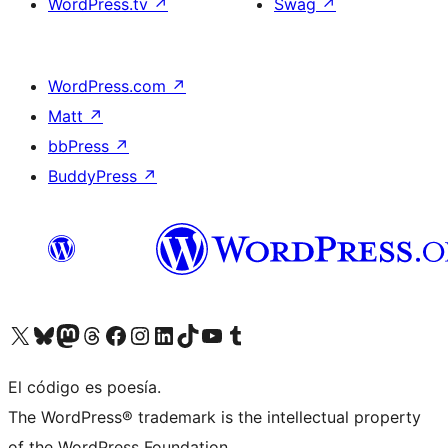
WordPress.tv
↗
Swag
↗
WordPress.com
↗
Matt
↗
bbPress
↗
BuddyPress
↗
Visita nuestra cuenta de X (anteriormente Twitter)
Visita nuestra cuenta de Bluesky
Visita nuestra cuenta de Mastodon
Visita nuestra cuenta de Threads
Visita nuestra página de Facebook
Visita nuestra cuenta de Instagram
Visita nuestra cuenta de LinkedIn
Visita nuestra cuenta de TikTok
Visita nuestro canal de YouTube
Visita nuestra cuenta de Tumblr
El código es poesía.
The WordPress® trademark is the intellectual property
of the WordPress Foundation.