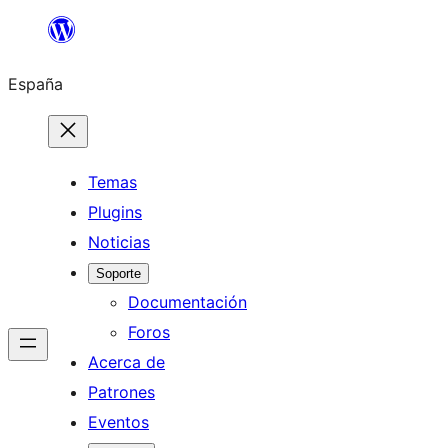
Saltar
al
España
contenido
Temas
Plugins
Noticias
Soporte
Documentación
Foros
Acerca de
Patrones
Eventos