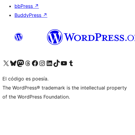
bbPress
↗
BuddyPress
↗
Visita nuestra cuenta de X (anteriormente Twitter)
Visita nuestra cuenta de Bluesky
Visita nuestra cuenta de Mastodon
Visita nuestra cuenta de Threads
Visita nuestra página de Facebook
Visita nuestra cuenta de Instagram
Visita nuestra cuenta de LinkedIn
Visita nuestra cuenta de TikTok
Visita nuestro canal de YouTube
Visita nuestra cuenta de Tumblr
El código es poesía.
The WordPress® trademark is the intellectual property
of the WordPress Foundation.