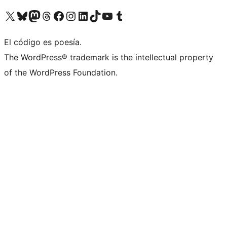
Visita nuestra cuenta de X (anteriormente Twitter)
Visita nuestra cuenta de Bluesky
Visita nuestra cuenta de Mastodon
Visita nuestra cuenta de Threads
Visita nuestra página de Facebook
Visita nuestra cuenta de Instagram
Visita nuestra cuenta de LinkedIn
Visita nuestra cuenta de TikTok
Visita nuestro canal de YouTube
Visita nuestra cuenta de Tumblr
El código es poesía.
The WordPress® trademark is the intellectual property
of the WordPress Foundation.