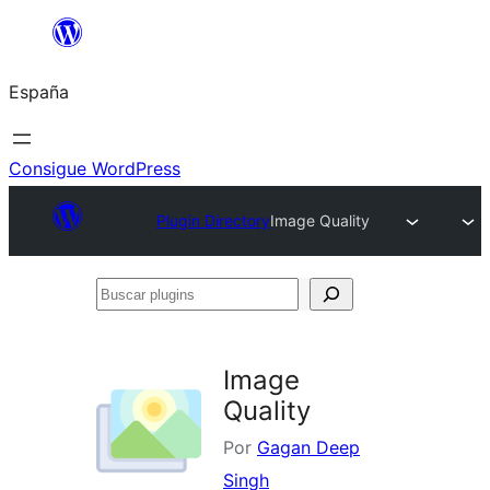
Saltar
al
España
contenido
Consigue WordPress
Plugin Directory
Image Quality
Buscar
plugins
Image
Quality
Por
Gagan Deep
Singh