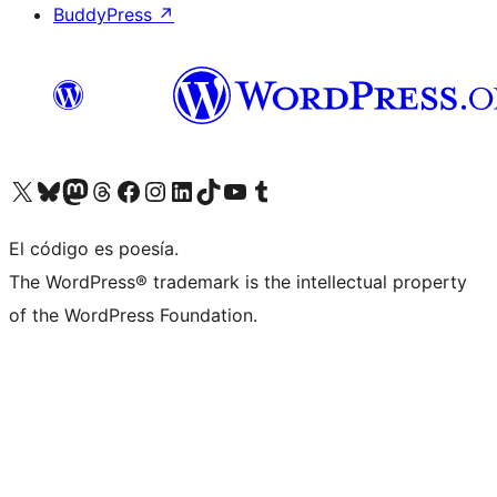
BuddyPress
↗
Visita nuestra cuenta de X (anteriormente Twitter)
Visita nuestra cuenta de Bluesky
Visita nuestra cuenta de Mastodon
Visita nuestra cuenta de Threads
Visita nuestra página de Facebook
Visita nuestra cuenta de Instagram
Visita nuestra cuenta de LinkedIn
Visita nuestra cuenta de TikTok
Visita nuestro canal de YouTube
Visita nuestra cuenta de Tumblr
El código es poesía.
The WordPress® trademark is the intellectual property
of the WordPress Foundation.