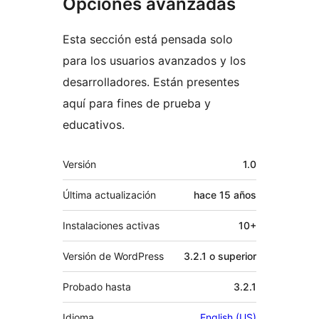
Opciones avanzadas
Esta sección está pensada solo
para los usuarios avanzados y los
desarrolladores. Están presentes
aquí para fines de prueba y
educativos.
Meta
Versión
1.0
Última actualización
hace
15 años
Instalaciones activas
10+
Versión de WordPress
3.2.1 o superior
Probado hasta
3.2.1
Idioma
English (US)