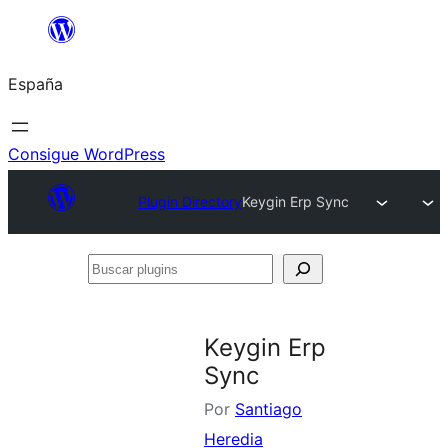
Saltar
al
España
contenido
Consigue WordPress
Plugin Directory
Keygin Erp Sync
Buscar
plugins
Keygin Erp
Sync
Por
Santiago
Heredia