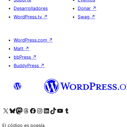
Desarrolladores
Donar
↗
WordPress.tv
↗
Swag
↗
WordPress.com
↗
Matt
↗
bbPress
↗
BuddyPress
↗
Visita nuestra cuenta de X (anteriormente Twitter)
Visita nuestra cuenta de Bluesky
Visita nuestra cuenta de Mastodon
Visita nuestra cuenta de Threads
Visita nuestra página de Facebook
Visita nuestra cuenta de Instagram
Visita nuestra cuenta de LinkedIn
Visita nuestra cuenta de TikTok
Visita nuestro canal de YouTube
Visita nuestra cuenta de Tumblr
El código es poesía.