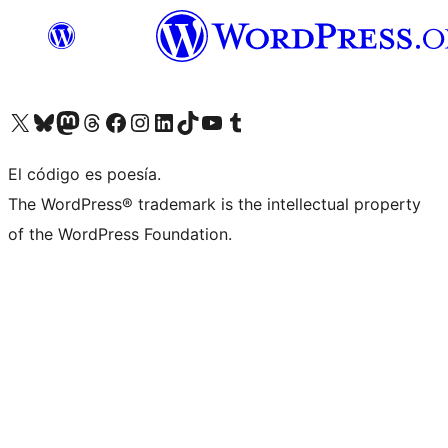
Visita nuestra cuenta de X (anteriormente Twitter)
Visita nuestra cuenta de Bluesky
Visita nuestra cuenta de Mastodon
Visita nuestra cuenta de Threads
Visita nuestra página de Facebook
Visita nuestra cuenta de Instagram
Visita nuestra cuenta de LinkedIn
Visita nuestra cuenta de TikTok
Visita nuestro canal de YouTube
Visita nuestra cuenta de Tumblr
El código es poesía.
The WordPress® trademark is the intellectual property
of the WordPress Foundation.