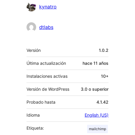
kynatro
dtlabs
Meta
Versión
1.0.2
Última actualización
hace
11 años
Instalaciones activas
10+
Versión de WordPress
3.0 o superior
Probado hasta
4.1.42
Idioma
English (US)
Etiqueta:
mailchimp