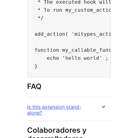
 * The executed hook will be prefi
 * To run my_custom_action_name, y
 */

add_action( 'mitypes_action_my_cus
function my_callable_function( $ar
    echo 'hello world' ;

FAQ
Is this extension stand-
alone?
Colaboradores y