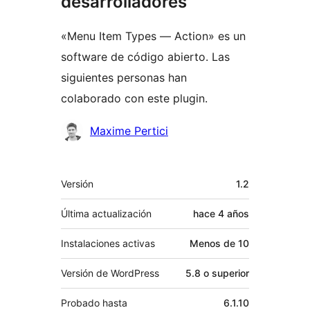
desarrolladores
«Menu Item Types — Action» es un
software de código abierto. Las
siguientes personas han
colaborado con este plugin.
Colaboradores
Maxime Pertici
Meta
Versión
1.2
Última actualización
hace
4 años
Instalaciones activas
Menos de 10
Versión de WordPress
5.8 o superior
Probado hasta
6.1.10