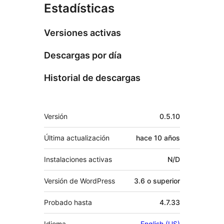
Estadísticas
Versiones activas
Descargas por día
Historial de descargas
Meta
Versión
0.5.10
Última actualización
hace
10 años
Instalaciones activas
N/D
Versión de WordPress
3.6 o superior
Probado hasta
4.7.33
Idioma
English (US)