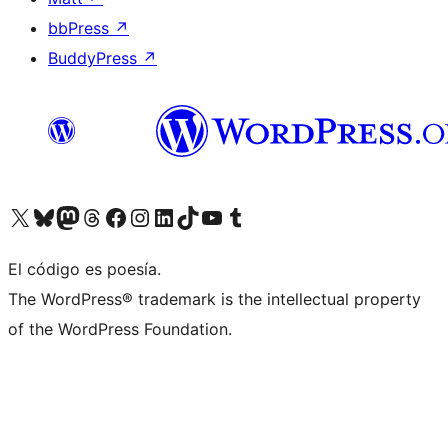
bbPress
↗
BuddyPress
↗
Visita nuestra cuenta de X (anteriormente Twitter)
Visita nuestra cuenta de Bluesky
Visita nuestra cuenta de Mastodon
Visita nuestra cuenta de Threads
Visita nuestra página de Facebook
Visita nuestra cuenta de Instagram
Visita nuestra cuenta de LinkedIn
Visita nuestra cuenta de TikTok
Visita nuestro canal de YouTube
Visita nuestra cuenta de Tumblr
El código es poesía.
The WordPress® trademark is the intellectual property
of the WordPress Foundation.