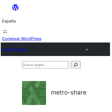
Saltar
al
España
contenido
Consigue WordPress
Plugin Directory
Buscar
plugins
metro-share